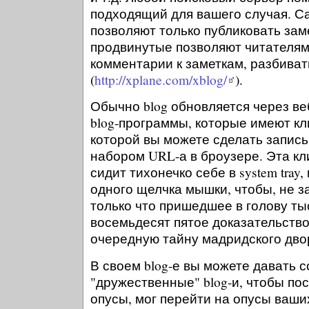
подходящий для вашего случая. С
позволяют только публиковать зам
продвинутые позволяют читателям
комментарии к заметкам, разбиват
(
http://xplane.com/xblog/
).
Обычно blog обновляется через ве
blog-программы, которые имеют кл
которой вы можете сделать запись 
набором URL-а в броузере. Эта к
сидит тихонечко себе в system tray
одного щелчка мышки, чтобы, не з
только что пришедшее в голову ты
восемьдесят пятое доказательств
очередную тайну мадридского дво
В своем blog-е вы можете давать с
"дружественные" blog-и, чтобы по
опусы, мог перейти на опусы ваших