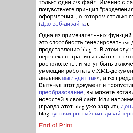
только один css-файл. Именно с ра
почувствуете принцип "разделени
оформления", о котором столько 
(
Дао веб-дизайна
).
Одна из примечательных функций 
это способность генерировать rss-
представление blog-а. В этом случ
пересекают границы сайтов, на ко
расположены, и могут быть включе
умеющий работать с XML-докумен
дневник
выглядит так
, а rss пред
Вытянув этот документ и пропусти
преобразование
, вы можете встав
новостей в свой сайт. Или напри
(правда этот blog уже закрыт),
Ден
blog
тусовки российских дизайнер
End of Print