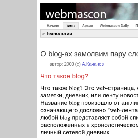
Начало
Архив
Webmascon Daily
П
Темы
» Технологии
О blog-ах замолвим пару сл
автор: 2003 (c)
А.Качанов
Что такое blog?
Что такое blog? Это web-страница
заметки, дневник, или ленту новос
Название blog произошло от англий
означающего дословно "web-лента 
любой blog представляет собой сп
расположенных в хронологическом 
личный сетевой дневник.