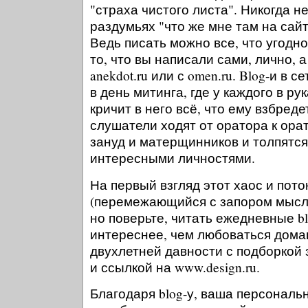
"страха чистого листа". Никогда не
раздумьях "что же мне там на сайт
Ведь писать можно все, что угодно
то, что вы написали сами, лично, 
anekdot.ru или с omen.ru. Blog-и в
в день митинга, где у каждого в р
кричит в него всё, что ему взбред
слушатели ходят от оратора к ора
зануд и матерщинников и толпятся
интересными личностями.
На первый взгляд этот хаос и пото
(перемежающийся с запором мысл
но поверьте, читать ежедневные b
интереснее, чем любоваться дом
двухлетней давности с подборкой
и ссылкой на www.design.ru.
Благодаря blog-у, ваша персональ