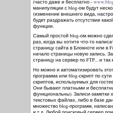
(часто даже и бесплатно -
www.blog
манипуляции с blog-ом будут неск
(изменение внешнего вида, настро
будет раздражать отсутствие како
функции.
Самый простой blog-ом можно сде
раз, когда вы хотите что-то написа
страницу сайта в Блокноте или в F
начало страницы новую запись. З
страницу на сервер по FTP... и так
Но можно и автоматизировать этот
программа или blog-скрипт по сути
скриптов, используемых для госте
Они бывают платными и бесплатн
функциональны). Записи-заметки х
текстовых файлах, либо в базе да
множество blog-программ, написанных
и т.д. Любой поисковый сервер пом