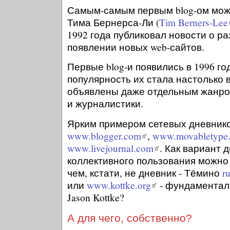
Самым-самым первым blog-ом мож
Тима Бернерса-Ли (
Tim Berners-Lee
1992 года публиковал новости о 
появлении новых web-сайтов.
Первые blog-и появились в 1996 год
популярность их стала настолько в
объявлены даже отдельным жанро
и журналистики.
Ярким примером сетевых дневнико
www.blogger.com
,
www.movabletype.
www.livejournal.com
. Как вариант 
коллективного пользования можно
чем, кстати, не дневник - Тёмино
r
или
www.kottke.org
- фундаментал
Jason Kottke?
А для чего, собственно?