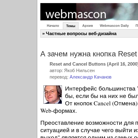
Начало
Архив
Webmascon Daily
П
Темы
» Частные вопросы веб-дизайна
А зачем нужна кнопка Rese
Reset and Cancel Buttons (April 16, 2000
автор: Якоб Нильсен
перевод:
Александр Качанов
Интерфейс большинства 
бы, если бы на них не был
От кнопок Cancel (Отмена)
Web-формах.
Преоставление возможности для п
ситуацией и в случае чего выйти 
выход" является одним из самых 