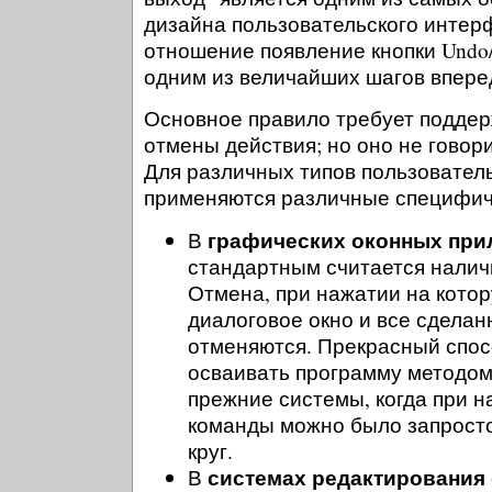
дизайна пользовательского интер
отношение появление кнопки Undo
одним из величайших шагов впере
Основное правило требует подде
отмены действия; но оно не говор
Для различных типов пользовател
применяются различные специфич
графических оконных при
В
стандартным считается наличи
Отмена, при нажатии на кото
диалоговое окно и все сдела
отменяются. Прекрасный спо
осваивать программу методом
прежние системы, когда при 
команды можно было запросто
круг.
системах редактирования
В