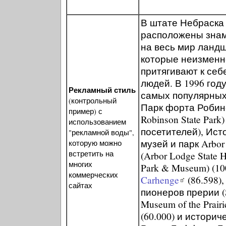
В штате Небраска
расположены зна
на весь мир ланд
которые неизменн
притягивают к себ
людей. В 1996 год
Рекламный стиль
самых популярных
(контрольный
Парк форта Робинс
пример) с
Robinson State Park)
использованием
посетителей), Ист
"рекламной воды",
музей и парк Arbor
которую можно
встретить на
(Arbor Lodge State Hi
многих
Park & Museum) (10
коммерческих
Carhenge
(86.598)
сайтах
пионеров прерии (
Museum of the Prairi
(60.000) и историч