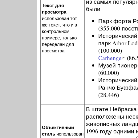
из самых популяр
Текст для
были
просмотра
использован тот
Парк форта Р
же текст, что и в
(355.000 посе
контрольном
Исторический
примере, только
парк Arbor Lod
переделан для
(100.000)
просмотра
Carhenge
(86.
Музей пионер
(60.000)
Исторический
Ранчо Буффа
(28.446)
В штате Небраска
расположены неск
живописных ланд
Объективный
1996 году одними 
стиль
использован