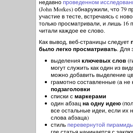
недавно
проведенном исследован
(John Morkes) обнаружили, что 79
участие в тесте, встречаясь с нов
только просматривали, и лишь 16 
читали каждое ее слово.
Как вывод, веб-страницы следует
было легко просматривать
. Для
ключевых слов
выделения
(г
могут служить как один из вид
можно добавить выделение ц
грамотно составленные (а не
подзаголовки
маркерами
списки с
на одну идею
один абзац
(пол
все остальные идеи, если их 
слова абзаца)
стиль
перевернутой пирамид
где статья начинается с закл