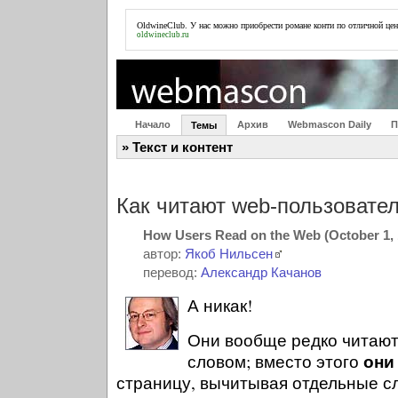
OldwineClub. У нас можно
приобрести романе конти
по отличной цен
oldwineclub.ru
Начало
Архив
Webmascon Daily
П
Темы
» Текст и контент
Как читают web-пользовате
How Users Read on the Web (October 1, 
автор:
Якоб Нильсен
перевод:
Александр Качанов
А никак!
Они вообще редко читают
он
словом; вместо этого
страницу, вычитывая отдельные с