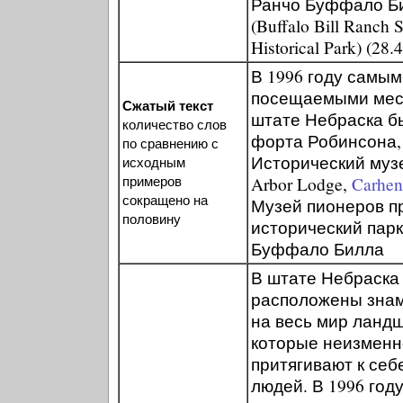
Ранчо Буффало Б
(Buffalo Bill Ranch S
Historical Park) (28.
В 1996 году самы
посещаемыми мес
Сжатый текст
штате Небраска б
количество слов
форта Робинсона,
по сравнению с
Исторический музе
исходным
примеров
Arbor Lodge,
Carhen
сокращено на
Музей пионеров п
половину
исторический пар
Буффало Билла
В штате Небраска
расположены зна
на весь мир ланд
которые неизменн
притягивают к себ
людей. В 1996 год