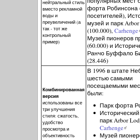
популярных мест 
нейтральный стиль
форта Робинсона (
вместо рекламной
посетителей), Ист
воды и
преувеличений (а
музей и парк Arbor
так - тот же
(100.000),
Carhenge
контрольный
Музей пионеров п
пример)
(60.000) и Историч
Ранчо Буффало Б
(28.446)
В 1996 в штате Не
шестью самыми
посещаемыми мес
Комбинированная
были:
версия
использованы все
Парк форта Р
три улучшения
Исторический
стиля: сжатость,
парк Arbor Lod
удобство
Carhenge
просмотра и
Музей пионер
объективность