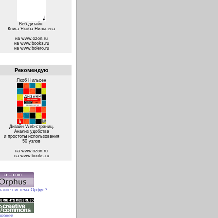
Веб-дизайн.
Книга Якоба Нильсена
на www.ozon.ru
на www.books.ru
на www.bolero.ru
Рекомендую
Якоб Нильсен
Дизайн Web-страниц.
Анализ удобства
и простоты использования
50 узлов
на www.ozon.ru
на www.books.ru
 такое система Орфус?
робнее