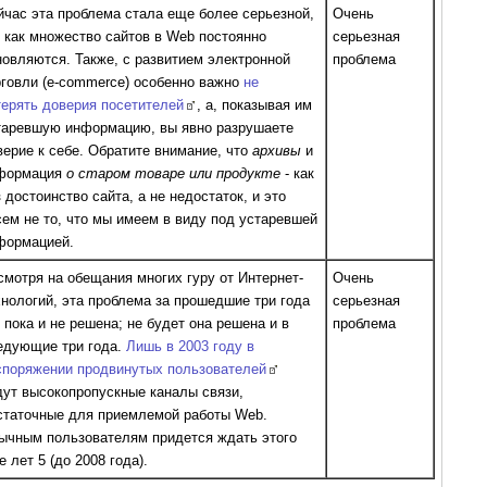
йчас эта проблема стала еще более серьезной,
Очень
к как множество сайтов в Web постоянно
серьезная
новляются. Также, с развитием электронной
проблема
рговли (e-commerce) особенно важно
не
терять доверия посетителей
, а, показывая им
таревшую информацию, вы явно разрушаете
верие к себе. Обратите внимание, что
архивы
и
формация
о старом товаре или продукте
- как
 достоинство сайта, а не недостаток, и это
сем не то, что мы имеем в виду под устаревшей
формацией.
смотря на обещания многих гуру от Интернет-
Очень
хнологий, эта проблема за прошедшие три года
серьезная
 пока и не решена; не будет она решена и в
проблема
едующие три года.
Лишь в 2003 году в
споряжении продвинутых пользователей
дут высокопропускные каналы связи,
статочные для приемлемой работы Web.
ычным пользователям придется ждать этого
 лет 5 (до 2008 года).