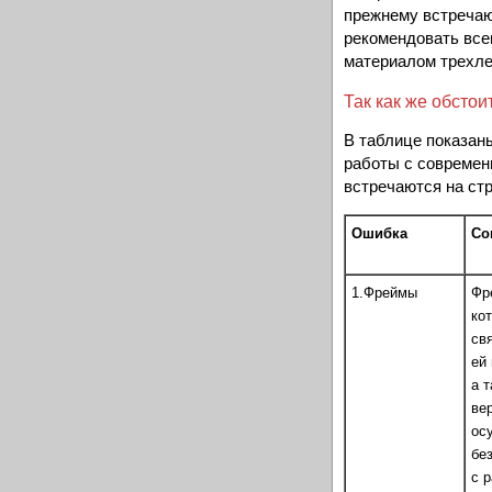
прежнему встречаю
рекомендовать все
материалом трехле
Так как же обсто
В таблице показан
работы с современ
встречаются на стр
Ошибка
Со
1.Фреймы
Фр
ко
св
ей
а т
ве
ос
бе
с 