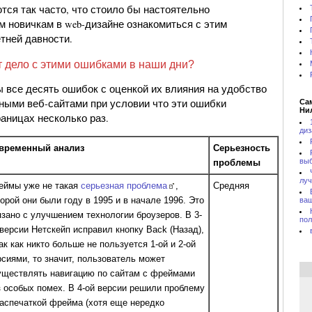
тся так часто, что стоило бы настоятельно
м новичкам в web-дизайне ознакомиться с этим
тней давности.
ит дело с этими ошибками в наши дни?
ы все десять ошибок с оценкой их влияния на удобство
ными веб-сайтами при условии что эти ошибки
Са
Ни
аницах несколько раз.
диз
временный анализ
Серьезность
выб
проблемы
лу
еймы уже не такая
серьезная проблема
,
Средняя
торой они были году в 1995 и в начале 1996. Это
ваш
язано с улучшением технологии броузеров. В 3-
пол
 версии Нетскейп исправил кнопку Back (Назад),
ак как никто больше не пользуется 1-ой и 2-ой
рсиями, то значит, пользователь может
уществлять навигацию по сайтам с фреймами
з особых помех. В 4-ой версии решили проблему
распечаткой фрейма (хотя еще нередко