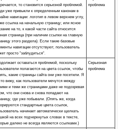
тречается, то становится серьезной проблемой.
проблема
ди уже привыкли к определенным канонам в
зайне навигации: логотип в левом верхнем углу,
 же ссылка на начальную страницу; или ясное
зание на то, к какой части сайта относится
нная страница (при наличии ссылки на главную
раницу этого раздела). Если такие базовые
ементы навигации отсутствуют, пользователь
жет просто "заблудиться".
одолжает оставаться проблемой, поскольку
Серьезная
льзователи полагаются на цвета ссылок, чтобы
проблема
нять, какие страницы сайта они уже посетили. Я
сто вижу, как пользователи мечутся между
ними и теми же страницами даже не подозревая
том, что они снова и снова попадают на
раницу, где уже побывали. (Опять же, когда
норируются стандартные цвета ссылок,
льзователь начинает автоматически щелкать
шкой на всех подчеркнутых словах в тексте,
торые далеко не всегда являются ссылками.)