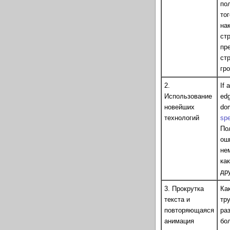
по
тог
на
ст
пр
ст
гр
2.
If 
Использование
edg
новейших
dom
технологий
sp
По
ош
не
ка
др
3. Прокрутка
Ка
текста и
тр
повторяющаяся
ра
анимация
бо