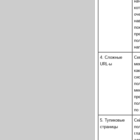
на
ко
оч
на
по
пр
по
на
4. Сложные
Се
URL-ы
ме
ка
си
по
ме
пр
по
по
5. Тупиковые
Се
страницы
по
гл
ад