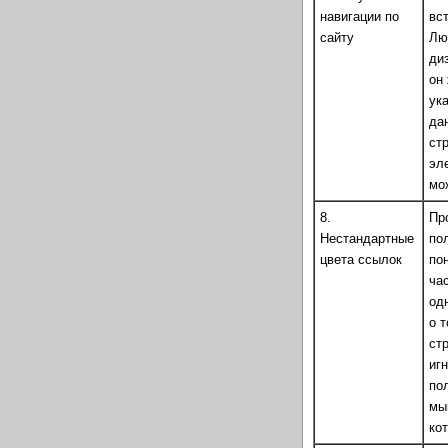
навигации по
вс
сайту
Лю
ди
он
ука
да
ст
эл
мо
8.
Пр
Нестандартные
по
цвета ссылок
по
ча
од
о 
ст
иг
по
мы
ко