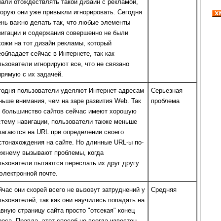
чали отождествлять такой дизайн с рекламой,
торую они уже привыкли игнорировать. Сегодня
ень важно делать так, что любые элементы
вигации и содержания совершенно не были
хожи на тот дизайн рекламы, который
еобладает сейчас в Интернете, так как
льзователи игнорируют все, что не связано
прямую с их задачей.
годня пользователи уделяют Интернет-адресам
Серьезная
ньше внимания, чем на заре развития Web. Так
проблема
к большинство сайтов сейчас имеют хорошую
стему навигации, пользователи также меньше
лагаются на URL при определении своего
стонахождения на сайте. Но длинные URL-ы по-
ежнему вызывают проблемы, когда
льзователи пытаются переслать их друг другу
 электронной почте.
йчас они скорей всего не вызовут затруднений у
Средняя
льзователей, так как они научились попадать на
авную страницу сайта просто "отсекая" конец
реса. Правда, этот способ не всегда известен