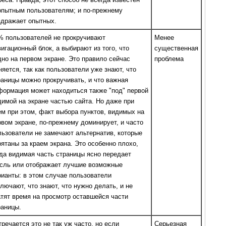
опытным пользователям; и по-прежнему
здражает опытных.
% пользователей не прокручивают
Менее
вигационный блок, а выбирают из того, что
существенная
дно на первом экране. Это правило сейчас
проблема
няется, так как пользователи уже знают, что
раницы можно прокручивать, и что важная
формация может находиться также "под" первой
димой на экране частью сайта. Но даже при
ем при этом, факт выбора пунктов, видимых на
рвом экране, по-прежнему доминирует, и часто
льзователи не замечают альтернатив, которые
рятаны за краем экрана. Это особенно плохо,
гда видимая часть страницы ясно передает
сль или отображает лучшие возможные
рианты: в этом случае пользователи
ключают, что знают, что нужно делать, и не
атят время на просмотр оставшейся части
раницы.
тречается это не так уж часто, но если
Серьезная