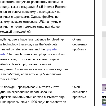
льзователи получают распечатку совсем не
о вида, какого ожидали). 5-ый Internet Explorer
конец-то решил проблему с закладками на
раницах с фреймами. Однако фреймы по-
ежнему мешают отправить URL на нужную
раницу по почте и делают страницу более
омоздкой и неудобной.
anything, users have less patience for bleeding-
Очень
e technology these days as the Web gets
серьезная
inated by later adopters and the
upgrade
проблема
eeds
for new browsers and plug-ins slow down.
льзователь, столкнувшись всего с одной
ибкой в JavaScript, покинет ваш сайт
медленно. Стоит ли ему ломать голову над тем,
к это работает, если есть еще 5 миллионов
угих сайтов?
к и прежде - прокручиваемый текст читать
Очень
удно, но агрессивное использование
серьезная
что
здражающей анимации сейчас вызывает еще
проблема
льше проблем, чем в 1996 году: пользователи
под