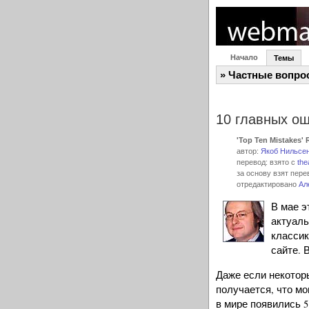
Начало
Темы
» Частные вопро
10 главных ош
'Top Ten Mistakes' R
автор:
Якоб Нильсе
перевод: взято с
the
за основу взят пер
отредактировано
Ал
В мае э
актуаль
классик
сайте. 
Даже если некоторы
получается, что мо
в мире появились 5