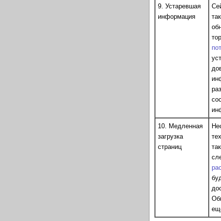
9. Устаревшая
Се
информация
та
об
то
по
ус
до
ин
раз
со
ин
10. Медленная
Не
загрузка
те
страниц
так
сл
ра
бу
до
Об
еще