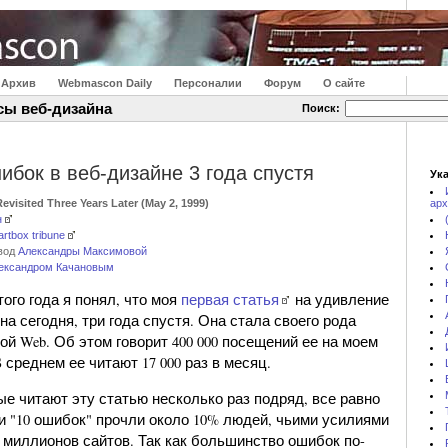
Архив
Webmascon Daily
Персоналии
Форум
О сайте
сы веб-дизайна
Поиск:
ибок в веб-дизайне 3 года спустя
Ука
evisited Three Years Later (May 2, 1999)
арх
н
artbox tribune
евод
Александры Максимовой
ександром Качановым
того года я понял, что моя
первая статья
на удивление
на сегодня, три года спустя. Она стала своего рода
ой Web. Об этом говорит 400 000 посещений ее на моем
В среднем ее читают 17 000 раз в месяц.
е читают эту статью несколько раз подряд, все равно
и "10 ошибок" прочли около 10% людей, чьими усилиями
 миллионов сайтов. Так как большинство ошибок по-