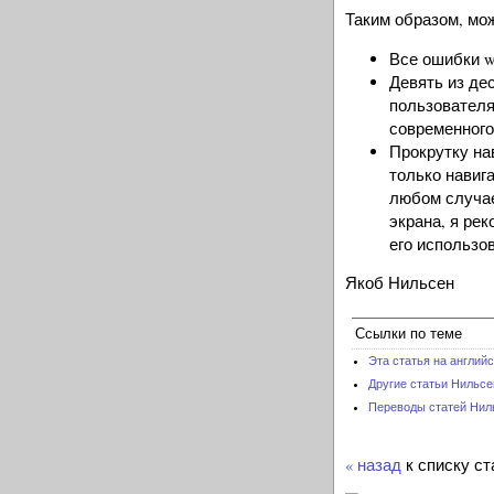
Таким образом, мож
Все ошибки w
Девять из де
пользователя
современного
Прокрутку на
только навиг
любом случае
экрана, я ре
его использо
Якоб Нильсен
Ссылки по теме
Эта статья на англий
Другие статьи Нильсе
Переводы статей Нил
« назад
к списку ст