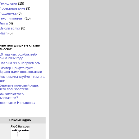
Технологии
(15)
Проектирование
(9)
Поддержка
(3)
Текст и контент
(10)
Книги
(4)
Мысли вслух
(8)
Flash
(6)
мые популярные статьи
льсена:
10 главных ошибок веб-
айна 2002 года
Flash на 99% неприемлем
Размер шрифта пусть
ирают сами пользователи
Чем ссылка глубже - тем она
чше
Берегите почтовый ящик
его пользователя
Как читают web-
ьзователи?
все статьи Нильсена »
Рекомендую
Якоб Нильсен