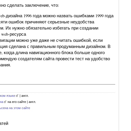
но сделать заключение, что:
eb-дизайна 1996 года можно назвать ошибками 1999 года
сяти ошибок причиняют серьезные неудобства
м. Их нужно обязательно избегать при создании
 web-ресурса
вигации можно уже даже не считать ошибкой, если
ация сделана с правильным продуманным дизайном. В
, когда длина навигационного блока больше одного
комендую создателям сайта провести тест на удобство
вания.
ском языке
| англ.
на
на его сайте | англ.
ьсена на этом сайте
атей