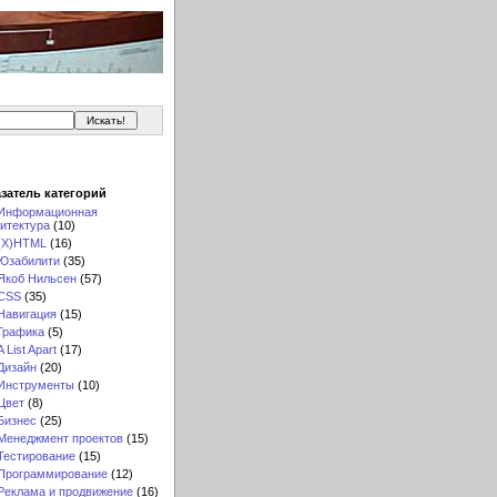
затель категорий
Информационная
итектура
(10)
(X)HTML
(16)
Юзабилити
(35)
Якоб Нильсен
(57)
CSS
(35)
Навигация
(15)
Графика
(5)
A List Apart
(17)
Дизайн
(20)
Инструменты
(10)
Цвет
(8)
Бизнес
(25)
Менеджмент проектов
(15)
Тестирование
(15)
Программирование
(12)
Реклама и продвижение
(16)