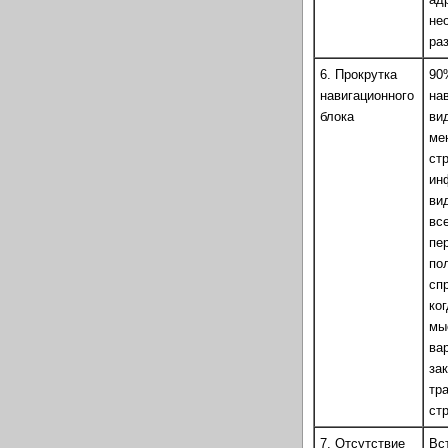
не
ра
6. Прокрутка
90
навигационного
на
блока
ви
ме
ст
ин
ви
вс
пе
по
сп
ко
мы
ва
за
тр
ст
7. Отсутствие
Вс