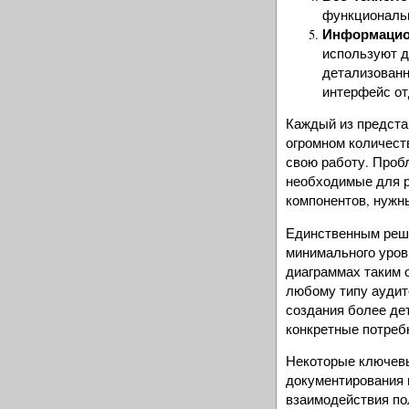
функциональ
Информацион
используют д
детализованн
интерфейс от
Каждый из предста
огромном количест
свою работу. Проб
необходимые для р
компонентов, нужн
Единственным реш
минимального уров
диаграммах таким 
любому типу аудит
создания более де
конкретные потреб
Некоторые ключевы
документирования 
взаимодействия по