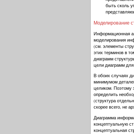
быть сколь у
представляющ
Моделирование с
Информационная ар
моделирования ин
(см. элементы стру
этих терминов в то
диаграмм структур
цели диаграмм для 
В обоих случаях д
минимумом деталей
целиком. Поэтому з
определить необхо
(структура отдельн
скорее всего, не а
Диаграмма информ
концептуальную ст
концептуальная стр