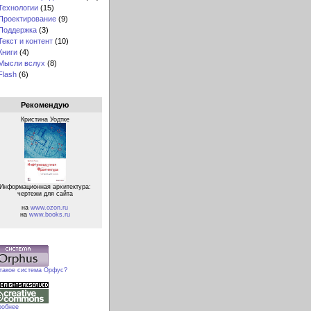
Технологии
(15)
Проектирование
(9)
Поддержка
(3)
Текст и контент
(10)
Книги
(4)
Мысли вслух
(8)
Flash
(6)
Рекомендую
Кристина Уодтке
Информационная архитектура:
чертежи для сайта
на
www.ozon.ru
на
www.books.ru
 такое система Орфус?
робнее