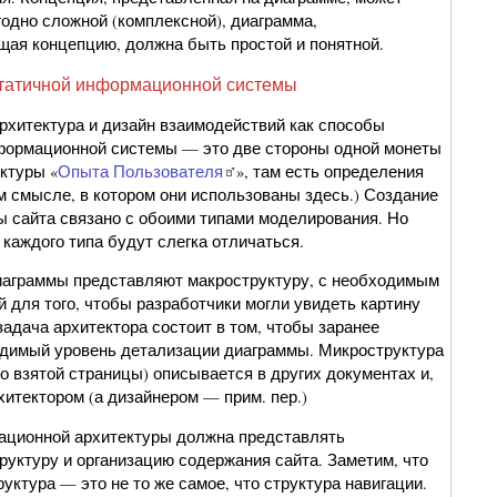
годно сложной (комплексной), диаграмма,
ая концепцию, должна быть простой и понятной.
татичной информационной системы
хитектура и дизайн взаимодействий как способы
формационной системы — это две стороны одной монеты
ктуры «
Опыта Пользователя
», там есть определения
м смысле, в котором они использованы здесь.) Создание
ы сайта связано с обоими типами моделирования. Но
каждого типа будут слегка отличаться.
иаграммы представляют макроструктуру, с необходимым
 для того, чтобы разработчики могли увидеть картину
адача архитектора состоит в том, чтобы заранее
димый уровень детализации диаграммы. Микроструктура
о взятой страницы) описывается в других документах и,
рхитектором (а дизайнером — прим. пер.)
ационной архитектуры должна представлять
руктуру и организацию содержания сайта. Заметим, что
уктура — это не то же самое, что структура навигации.