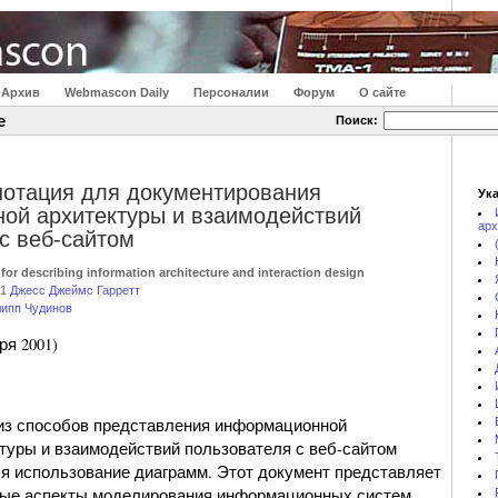
Архив
Webmascon Daily
Персоналии
Форум
О сайте
е
Поиск:
нотация для документирования
Ука
ой архитектуры и взаимодействий
арх
с веб-сайтом
 for describing information architecture and interaction design
01
Джесс Джеймс Гарретт
ипп Чудинов
ря 2001)
из способов представления информационной
туры и взаимодействий пользователя с веб-сайтом
я использование диаграмм. Этот документ представляет
рые аспекты моделирования информационных систем,