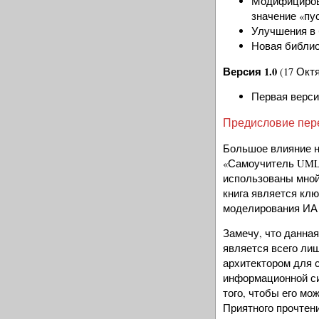
Модифицирова
значение «пуст
Улучшения в 
Новая библио
Версия 1.0
(17 Октя
Первая верси
Предисловие пер
Большое влияние на
«Самоучитель UML»
использованы мной
книга является кл
моделирования ИА 
Замечу, что данная
является всего ли
архитектором для 
информационной си
того, чтобы его м
Приятного прочтени