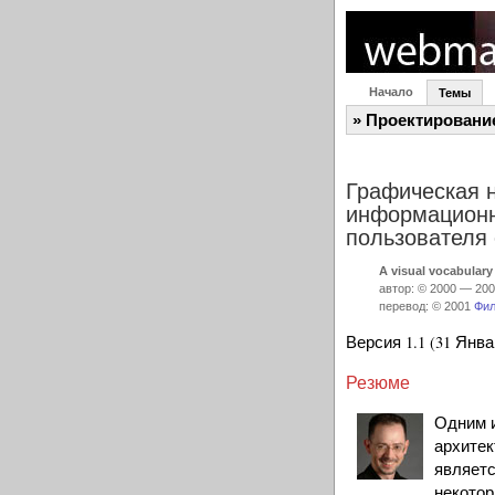
Начало
Темы
» Проектировани
Графическая 
информационн
пользователя 
A visual vocabulary
автор: © 2000 — 20
перевод: © 2001
Фил
Версия 1.1 (31 Янва
Резюме
Одним 
архитек
являетс
некото