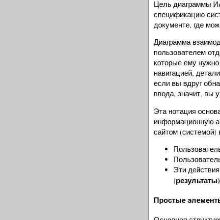
Цель диаграммы 
спецификацию сист
документе, где мо
Диаграмма взаимод
пользователем отде
которые ему нужно 
навигацией, детал
если вы вдруг обна
ввода, значит, вы
Эта нотация основ
информационную ар
сайтом (системой) 
Пользователь
Пользовател
Эти действия
(результаты
Простые элементы
Основная структур