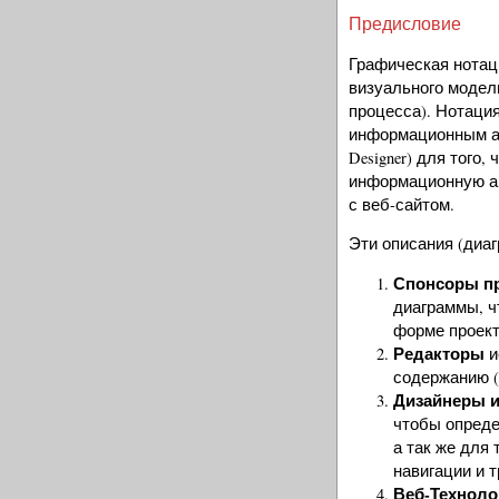
Предисловие
Графическая нотац
визуального модел
процесса). Нотаци
информационным арх
Designer) для того
информационную ар
с веб-сайтом.
Эти описания (диа
Спонсоры пр
диаграммы, ч
форме проект
Редакторы
и
содержанию (
Дизайнеры и
чтобы опреде
а так же для
навигации и 
Веб-Техноло