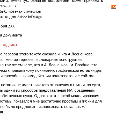
н элемент «условная ветвь», элемент может принимать
о» (null)
библиотеках символов
тека для Adobe InDesign
бря 2000)
я документа
еводчика
 перевод этого текста оказала книга А.Леоненкова
, многие термины и словарные конструкции
 в том же смысле, что и А. Леоненковым. Вообще, эта
ючом к правильному пониманию графической нотации для
и способов взаимодействия пользователя с сайтом.
 нотация не имеет никакого отношения к UML и, по сути,
шь одним из способов представления ИА, созданным
собственных нужд. Однако этот способ моделирования
стемы показался мне достаточно простым и гибким для
ожно было предложить использовать остальным.
я.