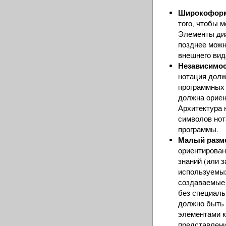
Широкоформ
того, чтобы 
Элементы ди
позднее можн
внешнего вид
Независимос
нотация долж
программных 
должна ориен
Архитектура 
символов нот
программы.
Малый разме
ориентирован
знаний (или 
используемых
создаваемые
без специаль
должно быть 
элементами к
представлени