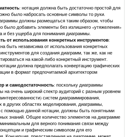
атность
: нотация должна быть достаточно простой для
можно было набросать основные символы то руки.
аграммы должны размещаться таким образом, чтобы
о было добавить элементы без излишнего «утяжеления»
а и без ущерба для понимания диаграммы.
ть от использования конкретных инструментов
:
на быть независима от использования конкретных
инструментов для создания диаграмм, так же, как не
тироваться на какой-либо конкретный инструмент.
нотации должна предполагать конвертацию графических
ации в формат предпочитаемой архитектором
р и самодостаточность
: поскольку диаграммы
ы на очень широкий спектр аудиторий с разным уровнем
заинтересованности) систем диаграммирования,
 в других областях моделирования, диаграммы,
 с помощью данной нотации, должны быть понятными
ных знаний. Общее количество элементов на диаграмме
минимальным для верного понимания связи между
онцепции и графическим символом для его
я. Концепция, представленная на диаграмме, может