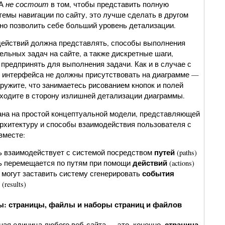
не состоит
ИА
в том, чтобы представить полную
емы навигации по сайту, это лучше сделать в другом
жно позволить себе больший уровень детализации.
ействий должна представлять, способы выполнения
льных задач на сайте, а также дискретные шаги,
предпринять для выполнения задачи. Как и в случае с
и интерфейса не должны присутствовать на диаграмме —
ружите, что занимаетесь рисованием кнопок и полей
 уходите в сторону излишней детализации диаграммы.
ана на простой концептуальной модели, представляющей
хитектуру и способы взаимодействия пользователя с
вместе:
путей
 взаимодействует с системой посредством
(paths)
действий
ь перемещается по путям при помощи
(actions)
события
 могут заставить систему сгенерировать
)
(results)
: страницы, файлы и наборы страниц и файлов
страница
ная единица любого веб-сайта — это, конечно,