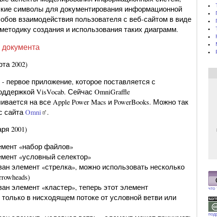
ские символы для документирования информационной
собов взаимодействия пользователя с веб-сайтом в виде
 методику создания и использования таких диаграмм.
 документа
та 2002)
.0 - первое приложение, которое поставляется с
ддержкой VisVocab. Сейчас OmniGraffle
вается на все Apple Power Macs и PowerBooks. Можно так
 с сайта
Omni
.
ря 2001)
емент «набор файлов»
мент «условный селектор»
н элемент «стрелка», можно использовать несколько
rrowheads)
н элемент «кластер», теперь этот элемент
что
 только в нисходящем потоке от условной ветви или
под