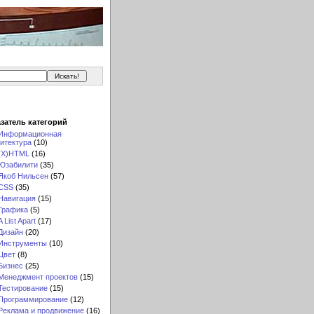
затель категорий
Информационная
итектура
(10)
(X)HTML
(16)
Юзабилити
(35)
Якоб Нильсен
(57)
CSS
(35)
Навигация
(15)
Графика
(5)
A List Apart
(17)
Дизайн
(20)
Инструменты
(10)
Цвет
(8)
Бизнес
(25)
Менеджмент проектов
(15)
Тестирование
(15)
Программирование
(12)
Реклама и продвижение
(16)