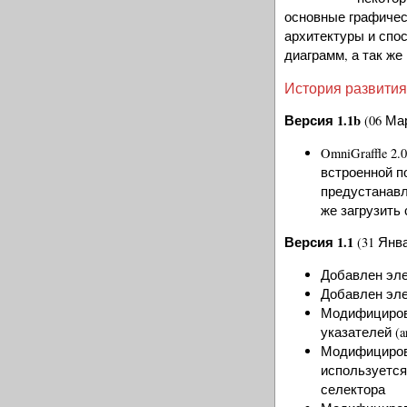
основные графиче
архитектуры и спо
диаграмм, а так же
История развития
Версия 1.1b
(06 Мар
OmniGraffle 2
встроенной по
предустанавли
же загрузить
Версия 1.1
(31 Янва
Добавлен эл
Добавлен эле
Модифицирова
указателей (a
Модифицирова
используется
селектора