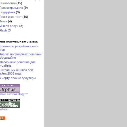
Технологии
(15)
Проектирование
(9)
Поддержка
(3)
Текст и контент
(10)
Книги
(4)
Мысли вслух
(8)
Flash
(6)
мые популярные статьи:
Элементы разработки веб-
тов
Анализ популярных решений
eb-дизайне
Шаблонные решения для
-сайтов
10 главных ошибок веб-
айна 2003 года
К черту плохие броузеры
 такое система Орфус?
робнее