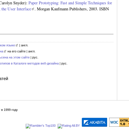
rolyn Snyder):
Paper Prototyping: Fast and Simple Techniques for
 the User Interface
. Morgan Kaufmann Publishers, 2003. ISBN
ском языке
| англ.
на
на его сайте | англ.
ьсена на этом сайте
| рус.
типов в Каталоге методов веб-дизайна
| рус.
атей
 в 1999 году