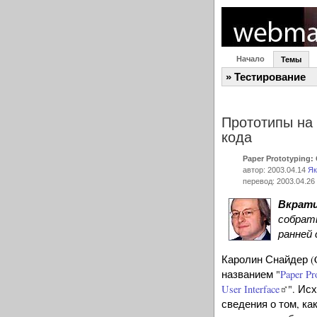
Начало
Темы
» Тестирование
Прототипы на 
кода
Paper Prototyping:
автор: 2003.04.14
Як
перевод: 2003.04.26
Вкрат
собрать
ранней
Каролин Снайдер (C
названием "
Paper Pr
User Interface
". Ис
сведения о том, ка