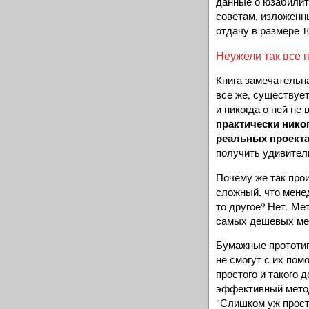
данные о юзабилит
советам, изложенны
отдачу в размере 1
Неужели так все 
Книга замечательн
все же, существует
и никогда о ней не
практически нико
реальных проект
получить удивител
Почему же так прои
сложный, что мене
то другое? Нет. М
самых дешевых мет
Бумажные прототип
не смогут с их по
простого и такого 
эффективный метод
"Слишком уж просто