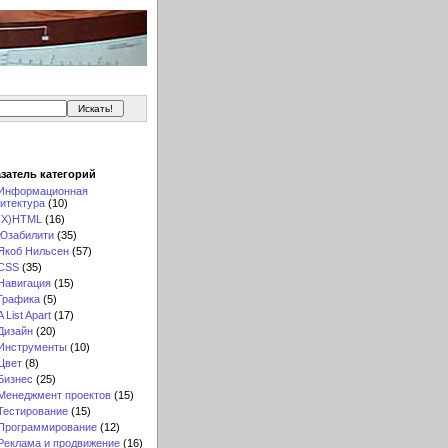
затель категорий
Информационная
итектура
(10)
(X)HTML
(16)
Юзабилити
(35)
Якоб Нильсен
(57)
CSS
(35)
Навигация
(15)
Графика
(5)
A List Apart
(17)
Дизайн
(20)
Инструменты
(10)
Цвет
(8)
Бизнес
(25)
Менеджмент проектов
(15)
Тестирование
(15)
Программирование
(12)
Реклама и продвижение
(16)