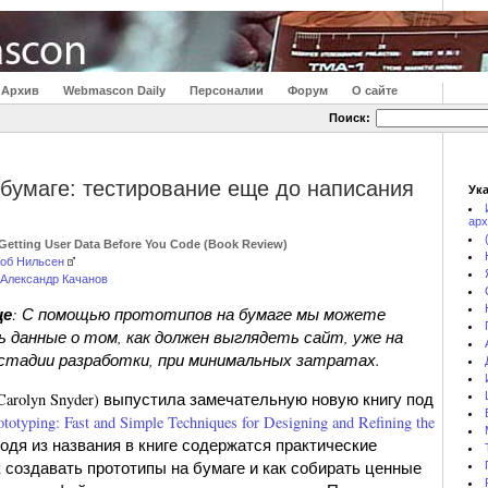
Архив
Webmascon Daily
Персоналии
Форум
О сайте
Поиск:
бумаге: тестирование еще до написания
Ука
арх
 Getting User Data Before You Code (Book Review)
об Нильсен
Александр Качанов
це
: С помощью прототипов на бумаге мы можете
 данные о том, как должен выглядеть сайт, уже на
 стадии разработки, при минимальных затратах.
arolyn Snyder) выпустила замечательную новую книгу под
ototyping: Fast and Simple Techniques for Designing and Refining the
ходя из названия в книге содержатся практические
к создавать прототипы на бумаге и как собирать ценные