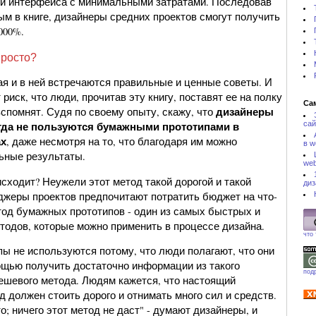
и интерфейса с минимальными затратами. Последовав
м в книге, дизайнеры средних проектов смогут получить
000%.
просто?
ая и в ней встречаются правильные и ценные советы. И
 риск, что люди, прочитав эту книгу, поставят ее на полку
Са
дизайнеры
 вспомнят. Судя по своему опыту, скажу, что
гда не пользуются бумажными прототипами в
сай
ах
, даже несмотря на то, что благодаря им можно
в w
ьные результаты.
web
сходит? Неужели этот метод такой дорогой и такой
диз
джеры проектов предпочитают потратить бюджет на что-
етод бумажных прототипов - один из самых быстрых и
одов, которые можно применить в процессе дизайна.
что
ы не используются потому, что люди полагают, что они
мощью получить достаточно информации из такого
под
дешевого метода. Людям кажется, что настоящий
 должен стоить дорого и отнимать много сил и средств.
; ничего этот метод не даст" - думают дизайнеры, и