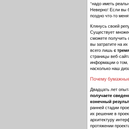
"надо иметь реаль
Неверно! Если вы б
поздно что-то менят
Клянусь своей реп
Существует множес
сможете получить 
вы затратите на их
с трем
всего лишь
страницы веб-сайт
информации о том, 
насколько наш диза
Почему бумажные
Двадцать лет опыт
получаете сведен
конечный результ
ранней стадии про
их решение в прое
архитектуру интер
протяжении проект