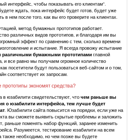
ный интерфейс, чтобы показывать его клиентам".
удете ждать, пока интерфейс будет готов, будет уже
ь в нем после того, как вы его проверите на клиентах.
утацией, метод бумажных прототипов работает.
тво различных видов прототипов, и благодаря им вы
огромный эффект по сравнению с тем, сколько времени
 изготовление и испытание. Я всегда провожу испытание
я различными бумажными прототипами
главной
а, и все равно мы получаем огромное количество
как посетители будут пользоваться веб-сайтом и о том,
йн соответствует их запросам.
 прототипы экономят средства?
чем раньше вы
а в юзабилити свидетельствуют, что
ия о юзабилити интерфейса, тем лучше будет
ат
. Юзабилити сайта повысится на порядки, если уже на
екта вы сможете выявить скрытые проблемы и заложить
кт, раньше поменять набор функций, заранее изменить
фейса. Разумеется, тестирование юзабилити на всем
а также необходимо, но чем позже вы будете