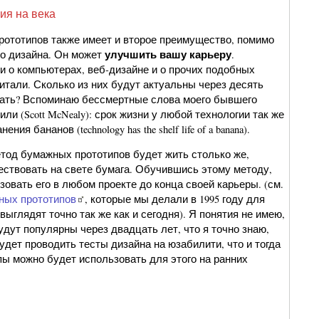
ия на века
ототипов также имеет и второе преимущество, помимо
улучшить вашу карьеру
во дизайна. Он может
.
и о компьютерах, веб-дизайне и о прочих подобных
итали. Сколько из них будут актуальны через десять
цать? Вспоминаю бессмертные слова моего бывшего
и (Scott McNealy): срок жизни у любой технологии так же
ения бананов (technology has the shelf life of a banana).
етод бумажных прототипов будет жить столько же,
ествовать на свете бумага. Обучившись этому методу,
овать его в любом проекте до конца своей карьеры. (см.
ных прототипов
, которые мы делали в 1995 году для
 выглядят точно так же как и сегодня). Я понятия не имею,
удут популярны через двадцать лет, что я точно знаю,
будет проводить тесты дизайна на юзабилити, что и тогда
ы можно будет использовать для этого на ранних