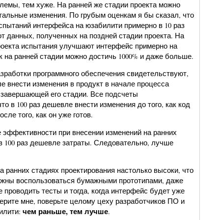
лемы, тем хуже. На ранней же стадии проекта можно
альные изменения. По грубым оценкам я бы сказал, что
испытаний интерфейса на юзабилити примерно в 10 раз
т данных, полученных на поздней стадии проекта. На
роекта испытания улучшают интерфейс примерно на
ак на ранней стадии можно достичь 1000% и даже больше.
азработки программного обеспечения свидетельствуют,
е внести изменения в продукт в начале процесса
а завершающей его стадии. Все подсчеты
то в 100 раз дешевле внести изменения до того, как код
сле того, как он уже готов.
е эффективности при внесении изменений на ранних
 в 100 раз дешевле затраты. Следовательно, лучше
а ранних стадиях проектирования настолько высоки, что
жны воспользоваться бумажными прототипами, даже
 проводить тесты и тогда, когда интерфейс будет уже
верите мне, поверьте целому цеху разработчиков ПО и
чем раньше, тем лучше
илити:
.