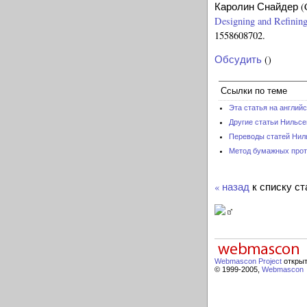
Каролин Снайдер (Ca
Designing and Refining
1558608702.
Обсудить
()
Ссылки по теме
Эта статья на англий
Другие статьи Нильсе
Переводы статей Нил
Метод бумажных прото
« назад
к списку ст
Webmascon Project
открыт
© 1999-2005,
Webmascon