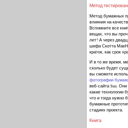
Метод тестирован
Метод бумажных пр
влияния на качест
Вспомните все книг
вещах, что вы проч
лет? А через двад
шефа Скотта МакНил
краток, как срок хран
И в то же время, м
сколько будет сущ
вы сможете использ
фотографии бумаж
веб-сайта Sun. Они
какие технологии б
что и тогда нужно 
бумажные прототип
стадиях проекта.
Книга