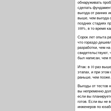
обнаруживать проб
сделать фундамент
выгода от ранних 
выше, чем выгода о
поздних стадиях п
100%, в то время к
Сорок лет опыта р
что гораздо дешевл
разработки, чем н
свидетельствуют, ч
был написан, чем по
Итак: в 10 раз выш
этапах, и при этом
раньше, чем позже.
Выгоды от тестов н
вы непременно дол
если вы планируете
готов. Если вы не 
инженеров по юзаб