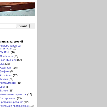
затель категорий
Информационная
итектура
(10)
(X)HTML
(16)
Юзабилити
(35)
Якоб Нильсен
(57)
CSS
(35)
Навигация
(15)
Графика
(5)
A List Apart
(17)
Дизайн
(20)
Инструменты
(10)
Цвет
(8)
Бизнес
(25)
Менеджмент проектов
(15)
Тестирование
(15)
Программирование
(12)
Реклама и продвижение
(16)