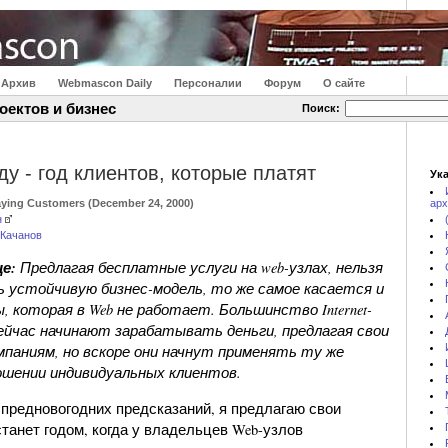
Архив
Webmascon Daily
Персоналии
Форум
О сайте
оектов и бизнес
Поиск:
ду - год клиентов, которые платят
Ука
aying Customers (December 24, 2000)
арх
н
 Качанов
е:
Предлагая бесплатные услуги на web-узлах, нельзя
 устойчивую бизнес-модель, то же самое касается и
, которая в Web не работает. Большинство Internet-
ейчас начинают зарабатывать деньги, предлагая свои
мпаниям, но вскоре они начнут применять ту же
шении индивидуальных клиентов.
предновогодних предсказаний, я предлагаю свои
 станет годом, когда у владельцев Web-узлов