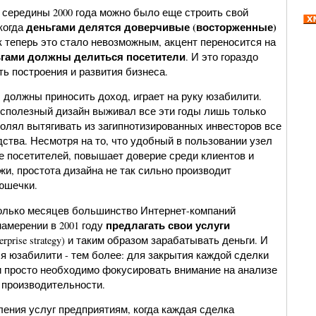
 середины 2000 года можно было еще строить свой
деньгами делятся доверчивые (восторженные)
когда
ак теперь это стало невозможным, акцент переносится на
гами должны делиться посетители
. И это гораздо
ь построения и развития бизнеса.
 должны приносить доход, играет на руку юзабилити.
сполезный дизайн выживал все эти годы лишь только
волял вытягивать из загипнотизированных инвесторов все
ства. Несмотря на то, что удобный в пользовании узел
е посетителей, повышает доверие среди клиентов и
и, простота дизайна не так сильно производит
рюшечки.
олько месяцев большинство Интернет-компаний
предлагать свои услуги
амерении в 2001 году
terprise strategy) и таким образом зарабатывать деньги. И
ля юзабилити - тем более: для закрытия каждой сделки
ии просто необходимо фокусировать внимание на анализе
 производительности.
ения услуг предприятиям, когда каждая сделка