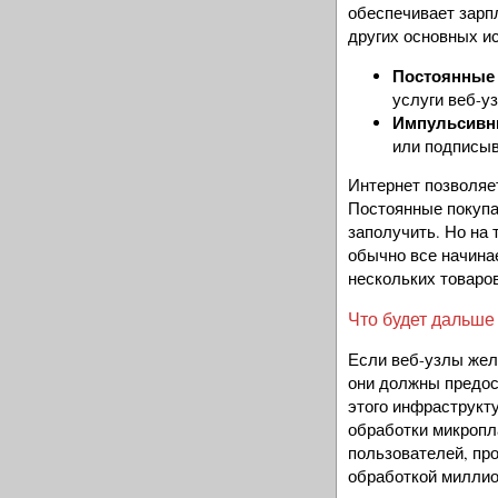
обеспечивает зарпл
других основных и
Постоянные 
услуги веб-у
Импульсивн
или подписыв
Интернет позволяет
Постоянные покупат
заполучить. Но на 
обычно все начинае
нескольких товаров
Что будет дальше
Если веб-узлы жел
они должны предос
этого инфраструкту
обработки микропл
пользователей, пров
обработкой миллио