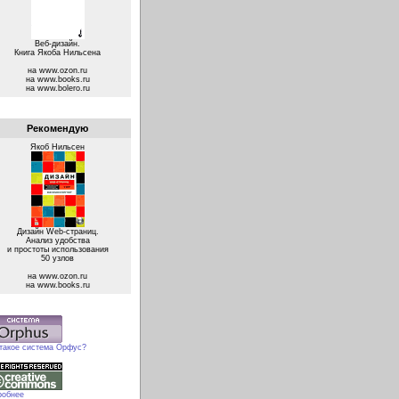
Веб-дизайн.
Книга Якоба Нильсена
на www.ozon.ru
на www.books.ru
на www.bolero.ru
Рекомендую
Якоб Нильсен
Дизайн Web-страниц.
Анализ удобства
и простоты использования
50 узлов
на www.ozon.ru
на www.books.ru
 такое система Орфус?
робнее