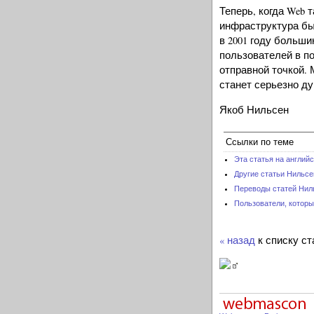
Теперь, когда Web 
инфраструктура бы
в 2001 году больш
пользователей в по
отправной точкой.
станет серьезно ду
Якоб Нильсен
Ссылки по теме
Эта статья на англий
Другие статьи Нильсе
Переводы статей Нил
Пользователи, которы
« назад
к списку ст