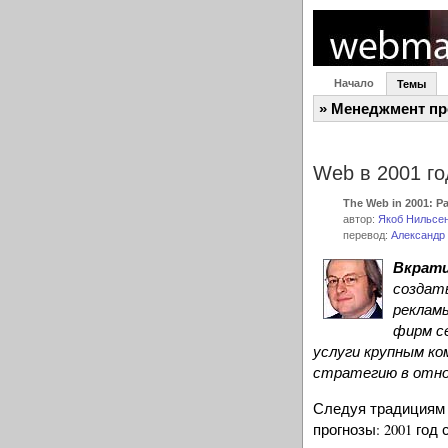
Начало
Темы
» Менеджмент пр
Web в 2001 го
The Web in 2001: P
автор:
Якоб Нильсе
перевод:
Александр
Вкратц
создать
рекламы
фирм с
услуги крупным ко
стратегию в отно
Следуя традициям 
прогнозы: 2001 год