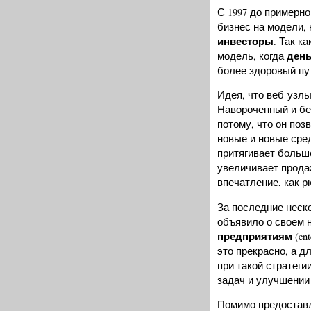
С 1997 до примерно
бизнес на модели, 
инвесторы
. Так к
день
модель, когда
более здоровый пут
Идея, что веб-узлы
Навороченный и бе
потому, что он поз
новые и новые сред
притягивает больш
увеличивает продаж
впечатление, как 
За последние неск
объявило о своем н
предприятиям
(en
это прекрасно, а д
при такой стратег
задач и улучшении
Помимо предоставл