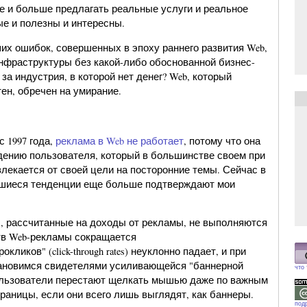
е и больше предлагать реальные услуги и реальное
ые и полезны и интересны.
их ошибок, совершенных в эпоху раннего развития Web,
нфраструктуры без какой-либо обоснованной бизнес-
 за индустрия, в которой нет денег? Web, который
ен, обречен на умирание.
с 1997 года,
реклама в Web не работает
, потому что она
дению пользователя, который в большинстве своем при
влекается от своей цели на посторонние темы. Сейчас в
вшиеся тенденции еще больше подтверждают мои
, рассчитанные на доходы от рекламы, не выполняются
тв Web-рекламы сокращается
кликов" (click-through rates) неуклонно падает, и при
ановимся свидетелями усиливающейся "баннерной
что
ользователи перестают щелкать мышью даже по важным
раницы, если они всего лишь выглядят, как баннеры.
под