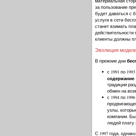
материальная сторо
за пользование пр
будет даваться с 
услуги в сети бесп
станет взимать плат
действительности п
клиенты должны пл
Эволюция модел
бес
В прежние дни
с 1991 по 199
содержание
традиции раз
обмен на воз
с 1994 по 199
продвигающег
узлы, которы
компании. Бы
людей плату 
С 1997 года, однак