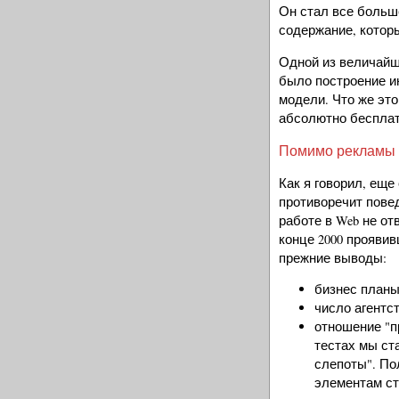
Он стал все больш
содержание, котор
Одной из величайш
было построение и
модели. Что же это
абсолютно бесплат
Помимо рекламы
Как я говорил, еще 
противоречит пове
работе в Web не от
конце 2000 прояви
прежние выводы:
бизнес планы
число агентс
отношение "про
тестах мы ст
слепоты". П
элементам ст