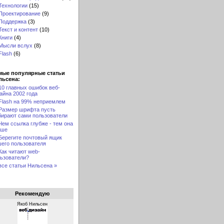
Технологии
(15)
Проектирование
(9)
Поддержка
(3)
Текст и контент
(10)
Книги
(4)
Мысли вслух
(8)
Flash
(6)
мые популярные статьи
льсена:
10 главных ошибок веб-
айна 2002 года
Flash на 99% неприемлем
Размер шрифта пусть
ирают сами пользователи
Чем ссылка глубже - тем она
чше
Берегите почтовый ящик
его пользователя
Как читают web-
ьзователи?
все статьи Нильсена »
Рекомендую
Якоб Нильсен