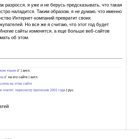
так разросся, я уже и не берусь предсказывать, что такая
стро наладится. Таким образом, я не думаю, что именно
инство Интернет-компаний превратит своих
купателей. Но все же я считаю, что этот год будет
 Многие сайты изменятся, а еще больше веб-сайтов
мать об этом.
ском языке
| англ.
на
на его сайте | англ.
ьсена на этом сайте
е платят: пересмотр прогнозов 2001 года
| рус.
атей