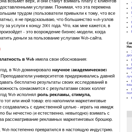
на возьмет верх, и они станут взимать плату с клиентов
едоставленными услугами. Понимая, что эта перемена
большим трудом (пользователи привыкли к тому, что все
латны), я не предсказываю, что большинство web-узлов
у за услуги к концу 2001 года. Что, как мне кажется, в
роизойдет - это возрождение бизнес-модели, когда
атить деньги за пользование услугами Web-сайта.
Са
Ни
и
диз
платность в Web
имела свои обоснования:
выб
научное (академическое)
3 год, в Web доминировало
. Преподаватели университетов придерживались давней
лу
давать бесплатно результаты своих исследований в
ваш
можность ознакомится с результатами своих коллег
пол
роль рекламы, стимула,
6 год Web исполнял
о тот или иной товар: его наполнили маркетинговые
е создавались с единственной целью - играть на имидж
ло бы нечестно (и естественно, невыгодно) взимать с
за рассматривание рекламных маркетинговых брошюр.
о, Web постепенно превратился в настоящую индустрию.