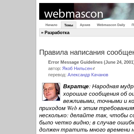
Начало
Архив
Webmascon Daily
П
Темы
» Разработка
Правила написания сообще
Error Message Guidelines (June 24, 2001
автор:
Якоб Нильсен
перевод:
Александр Качанов
Вкратце
: Народная муд
хорошие сообщения об о
вежливыми, точными и к
приходом Web к этим требования
несколько: делайте так, чтобы 
было четко видно; в случае ошиб
должен тратить много времени н