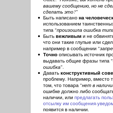
вашему сообщению, но не сд
сделать это?
"
на человечес
Быть написано
использованием таинственных
произошла ошибка типа
типа "
вежливым
Быть
и не обвинят
что они такие глупые или сдела
запр
например в сообщении "
Точно
описывать источник про
выдавать общие фразы типа "
ошибка
".
конструктивный сове
Давать
проблему. Например, вместо т
нет в наличи
том, что товара "
ошибке должно либо сообщать,
наличии, или
предлагать поль
отсылку им сообщения-уведо
появится в наличии.