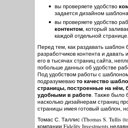
ко
вы проверяете удобство
задается дизайном шаблон
вы проверяете удобство ра
контентом
, который залива
каждой отдельной странице
Перед тем, как раздавать шаблон
разработчиков контента и давать 
его в тысячах страниц сайта, неп
побольше данных об удобстве раб
Под удобством работы с шаблоном (u
то качество шабло
подразумеваю
страницы, построенные на нём, 
удобными в работе
. Также было 
насколько дизайнерам страниц п
страницы имея готовый шаблон, но
Томас С. Таллис (Thomas S. Tullis (t
компании Fidelity Investments нед