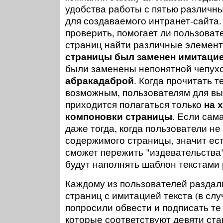
удобства работы с пятью различ
для создаваемого интранет-сайта. 
проверить, помогает ли пользоват
страниц найти различные элемен
страницы был заменен имитаци
были заменены непонятной чепухо
абракадаброй
. Когда прочитать т
возможным, пользователям для вы
на 
приходится полагаться только
компоновки страницы
. Если сам
даже тогда, когда пользователи не
содержимого страницы, значит ес
сможет пережить "издевательства"
будут наполнять шаблон текстами 
Каждому из пользователей раздал
страниц с имитацией текста (в слу
попросили обвести и подписать те
которые соответствуют девяти ст