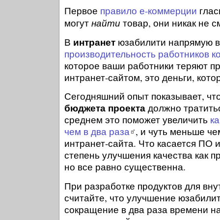
Первое
правило е-коммерции
глас
найти
могут
товар, они никак не с
интранет
В
юзабилити напрямую в
производительность работников к
которое ваши работники теряют п
интранет-сайтом, это деньги, кото
Сегодняшний опыт показывает, чт
бюджета проекта
должно тратитьс
среднем это поможет увеличить
ка
чем в два раза
, и чуть меньше че
интранет-сайта. Что касается ПО и
степень улучшения качества как п
но все равно существенна.
При разработке продуктов для вну
считайте, что улучшение юзабилит
сокращение в два раза времени н