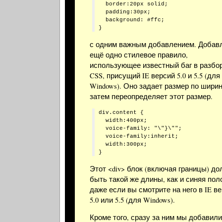
  border:20px solid;

  padding:30px;

  background: #ffc;

с одним важным добавлением. Добав
ещё одно стилевое правило,
использующее известный баг в разбо
CSS, присущий IE версий 5.0 и 5.5 (для
Windows). Оно задает размер по ширин
затем переопределяет этот размер.
div.content {

  width:400px;

  voice-family: "\"}\"";

  voice-family:inherit;

  width:300px;

Этот <div> блок (включая границы) д
быть такой же длины, как и синяя пол
даже если вы смотрите на него в IE в
5.0 или 5.5 (для Windows).
Кроме того, сразу за ним мы добавил