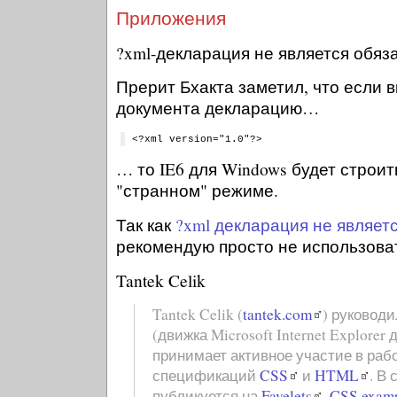
Приложения
?xml-декларация не является обяз
Прерит Бхакта заметил, что если 
документа декларацию…
<?xml version="1.0"?>
… то IE6 для Windows будет строи
"странном" режиме.
Так как
?xml декларация не являет
рекомендую просто не использоват
Tantek Celik
Tantek Celik (
tantek.com
) руковод
(движка Microsoft Internet Explorer 
принимает активное участие в раб
спецификаций
CSS
и
HTML
. В
публикуется на
Favelets
,
CSS exam