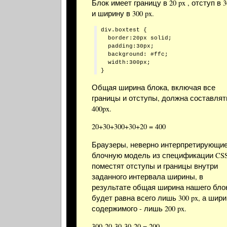
Блок имеет границу в 20 px , отступ в 3
и ширину в 300 px.
div.boxtest {

  border:20px solid;

  padding:30px;

  background: #ffc;

  width:300px;

Общая ширина блока, включая все
границы и отступы, должна составлят
400px.
20+30+300+30+20 = 400
Браузеры, неверно интерпретирующи
блочную модель из спецификации CSS
поместят отступы и границы внутри
заданного интервала ширины, в
результате общая ширина нашего бло
будет равна всего лишь 300 px, а шир
содержимого - лишь 200 px.
300-20-30-30-20 = 200