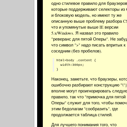
одно стилевое правило для браузеров
которые поддерживают селекторы из 
и блоковую модель, но имеют ту же
описанную выше проблему разбора C
что и упомянутые выше IE версии
5.x/Windows. Я назвал это правило
"реверанс для пятой Оперы". Не забу
что символ ">" надо писать впритык к
соседним (без пробелов).
html>body .content {

  width:300px;

Наконец, заметьте, что браузеры, кот
ошибочно разбирают конструкцию "\"} \
вполне могут проигнорировать следу
правило, так что "примочка для пятой
Оперы" служит для того, чтобы помоч
этим бедолагам "сообразить", где
продолжается таблица стилей.
Для лучшего понимания того, что