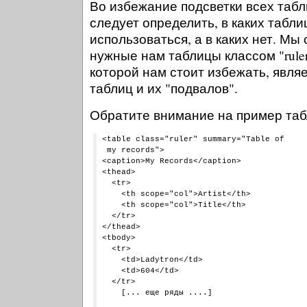
Во избежание подсветки всех табл
следует определить, в каких табли
использоваться, а в каких нет. Мы
нужные нам таблицы классом "rul
которой нам стоит избежать, являе
таблиц и их "подвалов".
Обратите внимание на пример таб
<table class="ruler" summary="Table of

 my records">

<caption>My Records</caption>

<thead>

  <tr>

    <th scope="col">Artist</th>

    <th scope="col">Title</th>

  </tr>

</thead>

<tbody>

  <tr>

    <td>Ladytron</td>

    <td>604</td>

  </tr>

    [... еще ряды ....]
