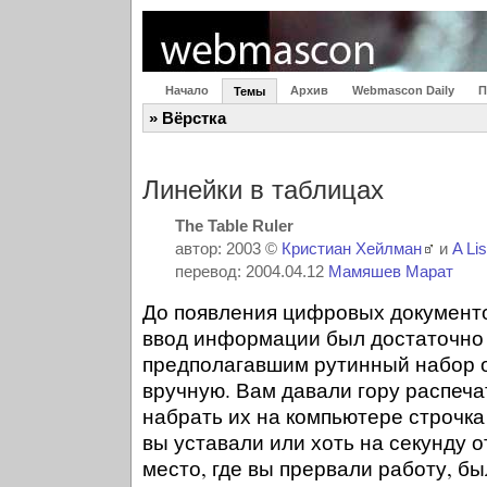
Начало
Архив
Webmascon Daily
П
Темы
» Вёрстка
Линейки в таблицах
The Table Ruler
автор: 2003 ©
Кристиан Хейлман
и
A Lis
перевод: 2004.04.12
Мамяшев Марат
До появления цифровых документ
ввод информации был достаточно
предполагавшим рутинный набор 
вручную. Вам давали гору распеча
набрать их на компьютере строчка
вы уставали или хоть на секунду о
место, где вы прервали работу, бы