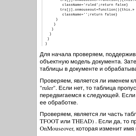
        className='ruled';return false}

       trs[j].onmouseout=function(){this.»

        className='';return false}

     }

    }

   }

  }

 }

Для начала проверяем, поддержив
объектную модель документа. Зат
таблицы в документе и обрабатыв
Проверяем, является ли именем к
"ruler". Если нет, то таблица пропу
передвигаемся к следующей. Если 
ее обработке.
Проверяем, является ли часть та
TFOOT или THEAD) . Если да, то 
OnMouseover, которая изменит имя к