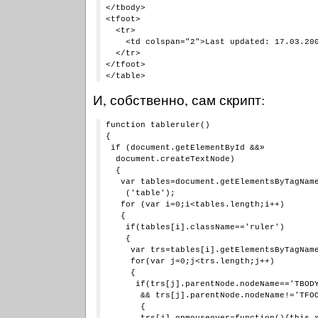
</tbody>

<tfoot>

  <tr>

    <td colspan="2">Last updated: 17.03.200
  </tr>

</tfoot>

И, собственно, сам скрипт:
function tableruler()

{

 if (document.getElementById &&»

  document.createTextNode)

  {

   var tables=document.getElementsByTagName
    ('table');

   for (var i=0;i<tables.length;i++)

   {

    if(tables[i].className=='ruler')

    {

     var trs=tables[i].getElementsByTagName
     for(var j=0;j<trs.length;j++)

     {

      if(trs[j].parentNode.nodeName=='TBODY
       && trs[j].parentNode.nodeName!='TFOO
       {

       trs[j].onmouseover=function(){this.»