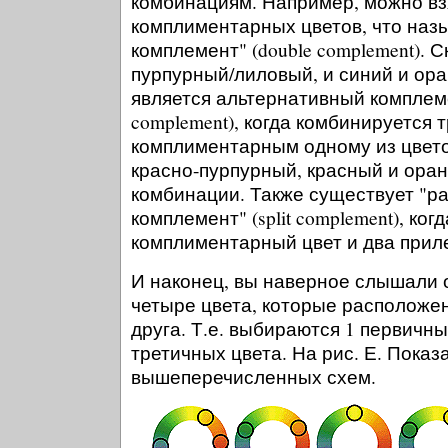
комбинациям. Например, можно вз
комплиментарных цветов, что наз
комплемент" (double complement). 
пурпурный/лиловый, и синий и ор
является альтернативный комплемен
complement), когда комбинируется 
комплиментарным одному из цвето
красно-пурпурный, красный и оран
комбинации. Также существует "
комплемент" (split complement), ког
комплиментарный цвет и два прил
И наконец, вы наверное слышали о
четыре цвета, которые расположе
друга. Т.е. выбираются 1 первичны
третичных цвета. На рис. Е. Пока
вышеперечисленных схем.