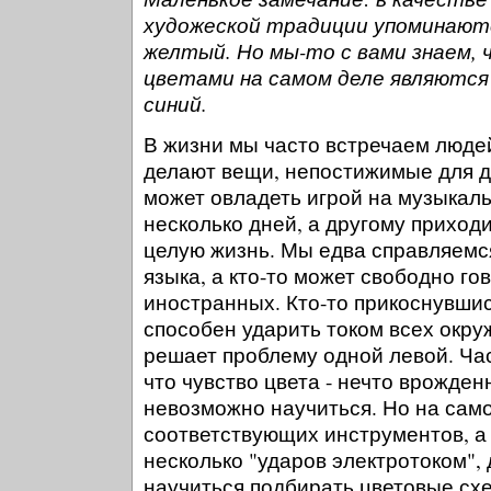
художеской традиции упоминаютс
желтый. Но мы-то с вами знаем,
цветами на самом деле являются 
синий.
В жизни мы часто встречаем люде
делают вещи, непостижимые для др
может овладеть игрой на музыкал
несколько дней, а другому приходи
целую жизнь. Мы едва справляемс
языка, а кто-то может свободно го
иностранных. Кто-то прикоснувшис
способен ударить током всех окру
решает проблему одной левой. Ча
что чувство цвета - нечто врожден
невозможно научиться. Но на само
соответствующих инструментов, а
несколько "ударов электротоком",
научиться подбирать цветовые сх