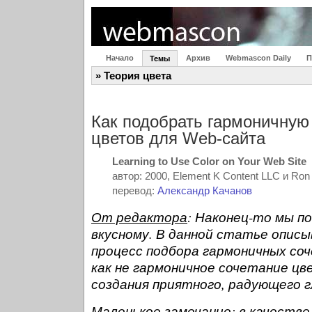
Начало
Архив
Webmascon Daily
П
Темы
» Теория цвета
Как подобрать гармоничну
цветов для Web-сайта
Learning to Use Color on Your Web Site
автор: 2000, Element K Content LLC и Ron 
перевод:
Александр Качанов
От редактора
: Наконец-то мы п
вкусному. В данной статье опис
процесс подбора гармоничных соч
как не гармоничное сочетание цв
создания приятного, радующего г
Маленькое замечание: в качестве