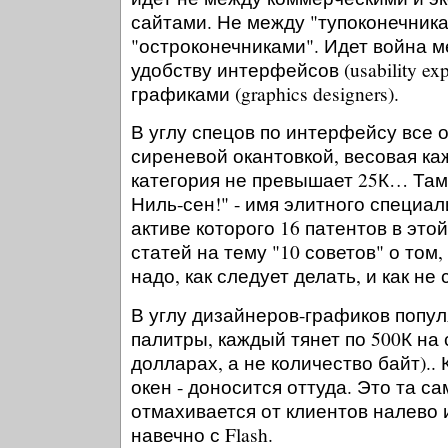
сайтами. Не между "тупоконечника
"остроконечниками". Идет война 
удобству интерфейсов (usability ex
графиками (graphics designers).
В углу спецов по интерфейсу все 
сиреневой окантовкой, весовая ка
категория не превышает 25К… Там
Ниль-сен!" - имя элитного специал
активе которого 16 патентов в это
статей на тему "10 советов" о том, 
надо, как следует делать, и как не 
В углу дизайнеров-графиков попу
палитры, каждый тянет по 500К на 
долларах, а не количество байт).. К
окен - доносится оттуда. Это та са
отмахивается от клиентов налево 
навечно с Flash.