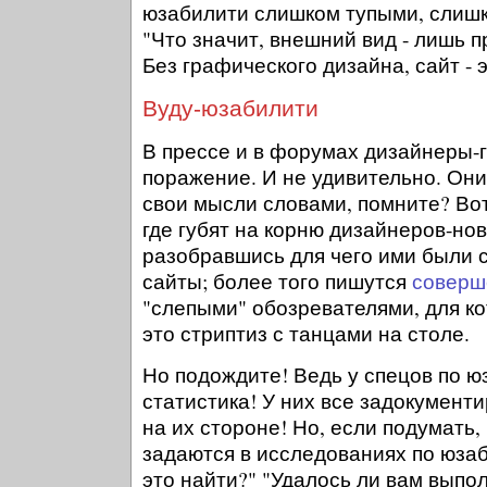
юзабилити слишком тупыми, слиш
"Что значит, внешний вид - лишь п
Без графического дизайна, сайт - 
Вуду-юзабилити
В прессе и в форумах дизайнеры-
поражение. И не удивительно. Они
свои мысли словами, помните? Во
где губят на корню дизайнеров-но
разобравшись для чего ими были 
сайты; более того пишутся
соверш
"слепыми" обозревателями, для ко
это стриптиз с танцами на столе.
Но подождите! Ведь у спецов по ю
статистика! У них все задокумент
на их стороне! Но, если подумать,
задаются в исследованиях по юза
это найти?" "Удалось ли вам выпо