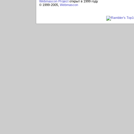
Webmascon Project
открыт в 1999 году
© 1999-2005,
Webmascon