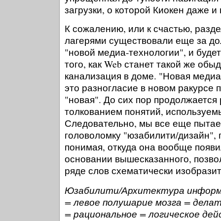
загрузки, о которой Киокен даже и 
К сожалению, или к счастью, разд
лагерями существовали еще за до
"новой медиа-технологии", и буде
того, как Web станет такой же обы
канализация в доме. "Новая медиа
это разногласие в новом ракурсе 
"новая". До сих пор продолжается
толкованием понятий, используемы
Следовательно, мы все еще пытае
головоломку "юзабилити/дизайн", 
понимая, откуда она вообще появи
основании вышесказанного, позво
ряде слов схематически изобрази
Юзабилити/Архитектура информа
= левое полушарие мозга = дела
= рациональное = логическое де