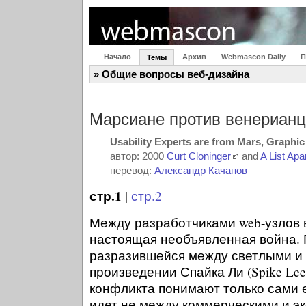
Начало
Архив
Webmascon Daily
П
Темы
» Общие вопросы веб-дизайна
Марсиане против венериан
Usability Experts are from Mars, Graphi
автор: 2000
Curt Cloninger
and
A List Apa
перевод:
Александр Качанов
стр.1
|
стр.2
Между разработчиками web-узлов в
настоящая необъявленная война. 
разразившейся между светлыми и
произведении Спайка Ли (Spike Lee)
конфликта понимают только сами е
идет не между коммерческими и э