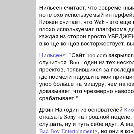
Нильсен считает, что современный
но плохо используемый интерфейс
Киокен считает, что Web - это еще
плохо используемая платформа дл
каждая из сторон просто УБЕДЖЕНА
в конце концов восторжествует. вы
Нильсен
: "Сайт boo.com закрылс
случиться. Boo - один из тех неск
проектов, появившихся за последн
где посмели нарушить мои принци
упор больше на мишуру, чем на 
доказывает, что чрезмерно навор
срабатывает."
Джин На (один из основателей
Кио
отказать Sony на прошлой неделе.
слушать, ну и путь себе идут. А е
Bad Boy Entertainment
, но они в ко