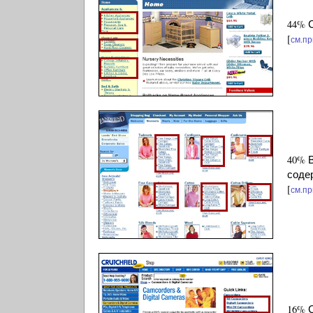
44% 
[
см.п
40% 
соде
[
см.п
16% 