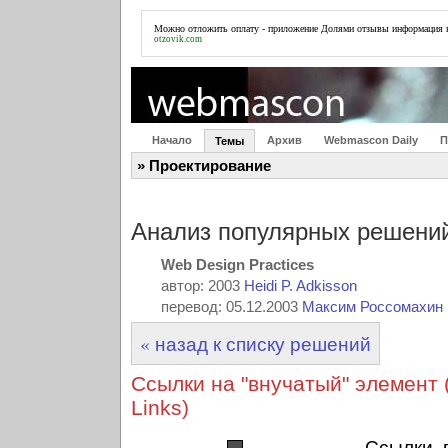
Можно отложить оплату -
приложение Долями отзывы
информация н
otzovik.com
Начало
Архив
Webmascon Daily
П
Темы
» Проектирование
Анализ популярных решений
Web Design Practices
автор: 2003
Heidi P. Adkisson
перевод: 05.12.2003
Максим Россомахин
« назад к списку решений
Ссылки на "внучатый" элемент 
Links)
Ссылки,