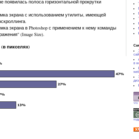
не появилась полоса горизонтальной прокрутки
мка экрана с использованием утилиты, имеющей
скроллинга.
мка экрана в Photoshop с применением к нему команды
ажения" (Image Size).
(в пикселях)
Са
сай
в w
web
диз
что
под