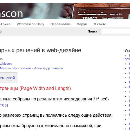
Архив
Webmascon Daily
Персоналии
Форум
О сайте
е
Поиск:
ярных решений в web-дизайне
Ука
es
арх
 Adkisson
Максим Россомахин
и
Александр Качанов
решений
траницы (Page Width and Length)
нные собраны по результатам исследования 315 веб-
йтов
)
о размерах страниц выполнялись следующие действия:
рины окна броузера к минимально возможной, при