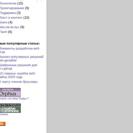
Технологии
(15)
Проектирование
(9)
Поддержка
(3)
Текст и контент
(10)
Книги
(4)
Мысли вслух
(8)
Flash
(6)
мые популярные статьи:
Элементы разработки веб-
тов
Анализ популярных решений
eb-дизайне
Шаблонные решения для
-сайтов
10 главных ошибок веб-
айна 2003 года
К черту плохие броузеры
 такое система Орфус?
робнее