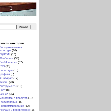
затель категорий
Информационная
итектура
(10)
(X)HTML
(16)
Юзабилити
(35)
Якоб Нильсен
(57)
CSS
(35)
Навигация
(15)
Графика
(5)
A List Apart
(17)
Дизайн
(20)
Инструменты
(10)
Цвет
(8)
Бизнес
(25)
Менеджмент проектов
(15)
Тестирование
(15)
Программирование
(12)
Реклама и продвижение
(16)