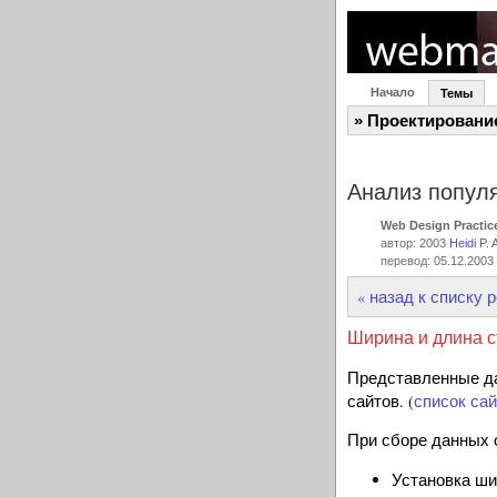
Начало
Темы
» Проектировани
Анализ попул
Web Design Practic
автор: 2003
Heidi P.
перевод: 05.12.2003
« назад к списку 
Ширина и длина с
Представленные да
сайтов. (
список са
При сборе данных 
Установка ши