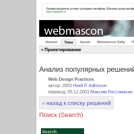
Громкоговорители ручные рупорные мегафоны
Магазин рупор-мегаф
rupor-megafon.ru
Начало
Архив
Webmascon Daily
П
Темы
» Проектирование
Анализ популярных решений
Web Design Practices
автор: 2003
Heidi P. Adkisson
перевод: 05.12.2003
Максим Россомахин
« назад к списку решений
Поиск (Search)