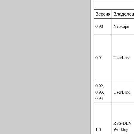
Версия
Владеле
0.90
Netscape
0.91
UserLand
0.92,
0.93,
UserLand
0.94
RSS-DEV
1.0
Working