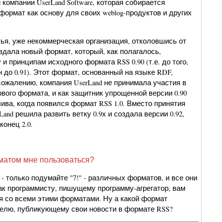
 компании UserLand Software, которая собирается
формат как основу для своих weblog-продуктов и других
тья, уже некоммерческая организация, отколовшись от
здала новый формат, который, как полагалось,
 и принципам исходного формата RSS 0.90 (т.е. до того,
 до 0.91). Этот формат, основанный на языке RDF,
 сожалению, компания UserLand не принимала участия в
ового формата, и как защитник упрощенной версии 0.90
ива, когда появился формат RSS 1.0. Вместо принятия
Land решила развить ветку 0.9х и создала версии 0.92,
аконец 2.0.
матом мне пользоваться?
 - только подумайте "7!" - различных форматов, и все они
ак программисту, пишущему программу-агрегатор, вам
я со всеми этими форматами. Ну а какой формат
елю, публикующему свои новости в формате RSS?