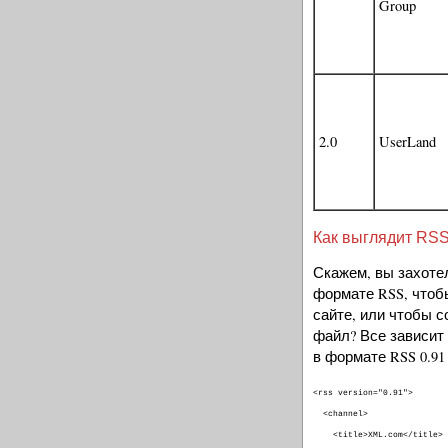
Group
2.0
UserLand
Как выглядит RS
Скажем, вы захотел
формате RSS, чтобы
сайте, или чтобы с
файл? Все зависит 
в формате RSS 0.91
<rss version="0.91">
<channel>
<title>XML.com</title>