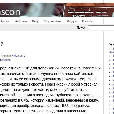
Архив
Webmascon Daily
Персоналии
Форум
О сайте
Поиск:
S?
Ука
арх
 Pilgrim и
XML.com
 Качанов
 предназначенный для публикации новостей на новостных
ах, начиная от таких ведущих новостных сайтов, как
кончая личными сетевыми дневниками (weblog-ами). Но по
можно не только новости. Практически любой материал,
делить на отдельные части, можно публиковать с
мер, объявления о последних публикациях в "wiki",
влениях в CVS, история изменений, внесенных в книгу.
нформация преобразована в формат RSS, программа,
ормат, может вытягивать сведения о внесенных