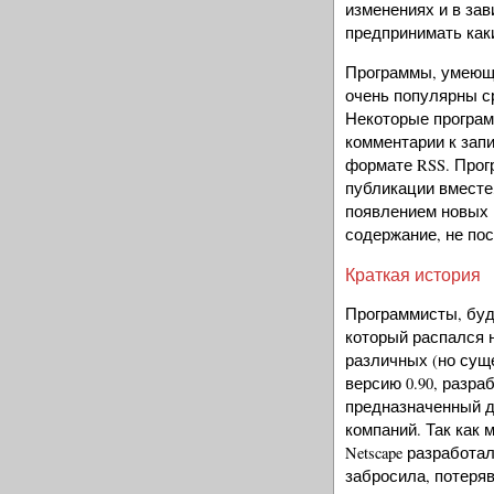
изменениях и в зав
предпринимать как
Программы, умеющи
очень популярны ср
Некоторые програм
комментарии к запи
формате RSS. Прог
публикации вместе
появлением новых н
содержание, не по
Краткая история
Программисты, буд
который распался 
различных (но сущ
версию 0.90, разра
предназначенный д
компаний. Так как
Netscape разработа
забросила, потеряв