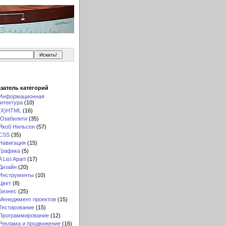
затель категорий
Информационная
итектура
(10)
(X)HTML
(16)
Юзабилити
(35)
Якоб Нильсен
(57)
CSS
(35)
Навигация
(15)
Графика
(5)
A List Apart
(17)
Дизайн
(20)
Инструменты
(10)
Цвет
(8)
Бизнес
(25)
Менеджмент проектов
(15)
Тестирование
(15)
Программирование
(12)
Реклама и продвижение
(16)