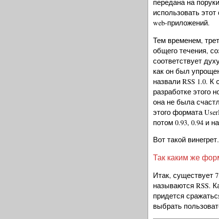
передана на поруки
использовать этот 
web-приложений.
Тем временем, тре
общего течения, со
соответствует духу
как он был упрощен
назвали RSS 1.0. К
разработке этого н
она не была счастл
этого формата User
потом 0.93, 0.94 и н
Вот такой винегрет.
Так каким же фор
Итак, существует 7
называются RSS. К
придется сражатьс
выбрать пользоват