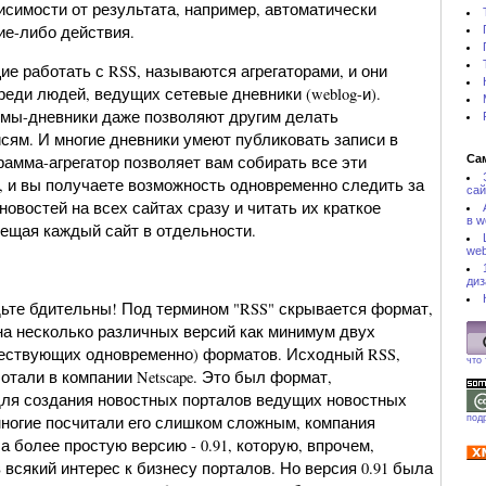
исимости от результата, например, автоматически
ие-либо действия.
е работать с RSS, называются агрегаторами, и они
еди людей, ведущих сетевые дневники (weblog-и).
мы-дневники даже позволяют другим делать
сям. И многие дневники умеют публиковать записи в
рамма-агрегатор позволяет вам собирать все эти
Са
, и вы получаете возможность одновременно следить за
сай
овостей на всех сайтах сразу и читать их краткое
в w
сещая каждый сайт в отдельности.
web
диз
ьте бдительны! Под термином "RSS" скрывается формат,
на несколько различных версий как минимум двух
ествующих одновременно) форматов. Исходный RSS,
что
ботали в компании Netscape. Это был формат,
ля создания новостных порталов ведущих новостных
 многие посчитали его слишком сложным, компания
под
ла более простую версию - 0.91, которую, впрочем,
 всякий интерес к бизнесу порталов. Но версия 0.91 была