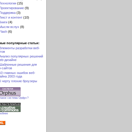
Технологии
(15)
Проектирование
(9)
Поддержка
(3)
Текст и контент
(10)
Книги
(4)
Мысли вслух
(8)
Flash
(6)
мые популярные статьи:
Элементы разработки веб-
тов
Анализ популярных решений
eb-дизайне
Шаблонные решения для
-сайтов
10 главных ошибок веб-
айна 2003 года
К черту плохие броузеры
 такое система Орфус?
робнее