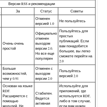
Версии RSS и рекомендации
ц
За
Статус
Советы
Отменен
Не пользуйтесь
версией 1.0
Пользуйтесь для
Официально
простых
отменен
публикаций. Если
Очень-очень
выходом
вам понадобится
простой
версии 2.0.
большее, вы легко
Но все еще
сможете перейти на
популярен
2.0
Больше
Отменен с
Пользуйтесь
возможностей,
выходом
версией 2.0
чем у 0.91
версии 2.0
Основан на языке
Используйте для
RDF.
приложений, где
Стабилен.
Расширяется с
используется RDF,
Ведется
помощью
либо в том случае,
активная
модулей. Не
если вам нужен