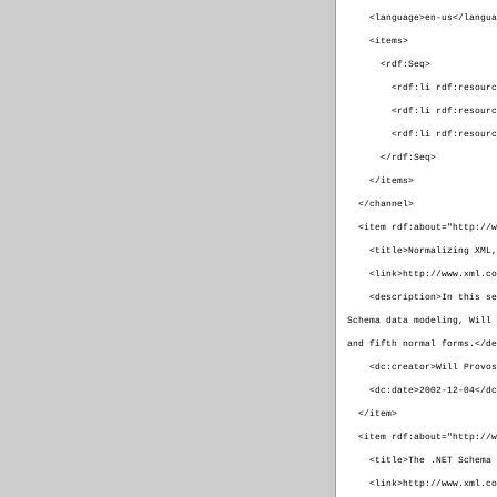
<language>en-us</langua
<items>
<rdf:Seq>
<rdf:li rdf:resource="ht
<rdf:li rdf:resource="ht
<rdf:li rdf:resource="ht
</rdf:Seq>
</items>
</channel>
<item rdf:about="http://ww
<title>Normalizing XML, 
<link>http://www.xml.com/
<description>In this seco
Schema data modeling, Will 
and fifth normal forms.</de
<dc:creator>Will Provost
<dc:date>2002-12-04</
</item>
<item rdf:about="http://ww
<title>The .NET Schema O
<link>http://www.xml.com/