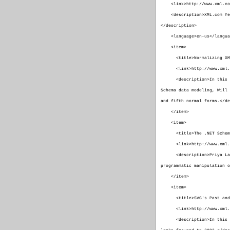
<link>http://www.xml.com
<description>XML.com feat
</description>
<language>en-us</langua
<item>
<title>Normalizing XML,
<link>http://www.xml.com
<description>In this seco
Schema data modeling, Will 
and fifth normal forms.</de
</item>
<item>
<title>The .NET Schema 
<link>http://www.xml.com
<description>Priya Lakshm
programmatic manipulation o
</item>
<item>
<title>SVG's Past and P
<link>http://www.xml.com
<description>In this mont