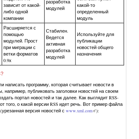
разработка
зависит от какой-
какой-то
модулей
либо одной
определенный
компании
модуль
Расширяется с
Стабилен.
помощью
Используйте для
Ведется
модулей. Прост
публикации
активная
при миграции с
новостей общего
разработка
ветки форматов
назначения
модулей
0.9х
S?
и написать программу, которая считывает новости в
, например, публиковать заголовки новостей на своем
оздать портал новостей и так далее. Как выглядит RSS-
от того, о какой версии RSS идет речь. Вот пример файла
 (урезанная версия новостей с
www.xml.com
):