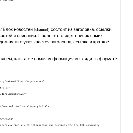
cription>
 Блок новостей (channel) состоит из заголовка, ссылки,
остей и описания. После этого идет список самих
ждом пункте указывается заголовок, ссылка и краткое
глянем, как та же самая информация выглядит в формате
rg/1999/02/22-rdf-syntax-ns#"
s/1.0/"
/dc/elements/1.1/"
/www.xml.com/cs/xml/query/q/19">
/</link>
ures a rich mix of information and services for the XML community.