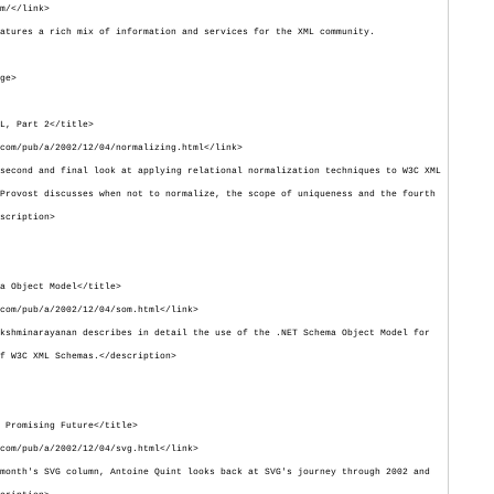
/</link>
ures a rich mix of information and services for the XML community.
ge>
 Part 2</title>
/pub/a/2002/12/04/normalizing.html</link>
nd and final look at applying relational normalization techniques to W3C XML
Provost discusses when not to normalize, the scope of uniqueness and the fourth
scription>
Object Model</title>
/pub/a/2002/12/04/som.html</link>
inarayanan describes in detail the use of the .NET Schema Object Model for
f W3C XML Schemas.</description>
romising Future</title>
/pub/a/2002/12/04/svg.html</link>
h's SVG column, Antoine Quint looks back at SVG's journey through 2002 and