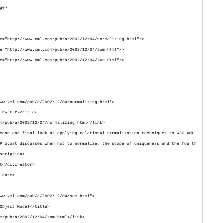
ge>
tp://www.xml.com/pub/a/2002/12/04/normalizing.html"/>
tp://www.xml.com/pub/a/2002/12/04/som.html"/>
tp://www.xml.com/pub/a/2002/12/04/svg.html"/>
w.xml.com/pub/a/2002/12/04/normalizing.html">
Part 2</title>
pub/a/2002/12/04/normalizing.html</link>
nd and final look at applying relational normalization techniques to W3C XML
Provost discusses when not to normalize, the scope of uniqueness and the fourth
scription>
</dc:creator>
dc:date>
w.xml.com/pub/a/2002/12/04/som.html">
bject Model</title>
pub/a/2002/12/04/som.html</link>