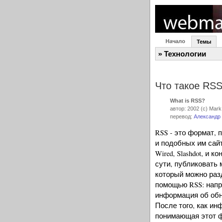
Начало
Темы
» Технологии
Что такое RS
What is RSS?
автор: 2002 (c) Mark
перевод:
Александр
RSS - это формат,
и подобных им сайт
Wired, Slashdot, и 
сути, публиковать 
который можно раз
помощью RSS: напри
информация об обно
После того, как и
понимающая этот ф