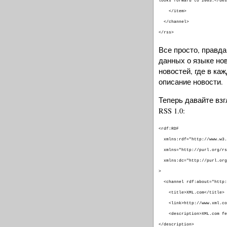
looks forward to 2003.</des
</item>
</channel>
</rss>
Все просто, правда?
данных о языке нов
новостей, где в ка
описание новости.
Теперь давайте вз
RSS 1.0:
<rdf:RDF
xmlns:rdf="http://www.w3.o
xmlns="http://purl.org/rs
xmlns:dc="http://purl.org
>
<channel rdf:about="http:/
<title>XML.com</title>
<link>http://www.xml.com
<description>XML.com feat
</description>