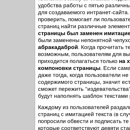
удобства работы с пятью различ
для создаваемого интранет-сайта. 
проверить, помогает ли пользоват
страниц найти различные элемен
страницы был заменен имитаци
были заменены непонятной чепухо
абракадаброй
. Когда прочитать т
возможным, пользователям для вы
на 
приходится полагаться только
компоновки страницы
. Если сам
даже тогда, когда пользователи не
содержимого страницы, значит ес
сможет пережить "издевательства"
будут наполнять шаблон текстами 
Каждому из пользователей раздал
страниц с имитацией текста (в слу
попросили обвести и подписать те
которые соответствуют девяти ст