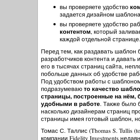
ко
вы проверяете удобство
задается дизайном шаблон
вы проверяете удобство ра
контентом
, который залива
каждой отдельной странице
Перед тем, как раздавать шаблон
разработчиков контента и давать 
его в тысячах страниц сайта, неп
побольше данных об удобстве раб
Под удобством работы с шаблоном (u
то качество шабло
подразумеваю
страницы, построенные на нём, 
удобными в работе
. Также было 
насколько дизайнерам страниц п
страницы имея готовый шаблон, но
Томас С. Таллис (Thomas S. Tullis (t
компании Fidelity Investments нед