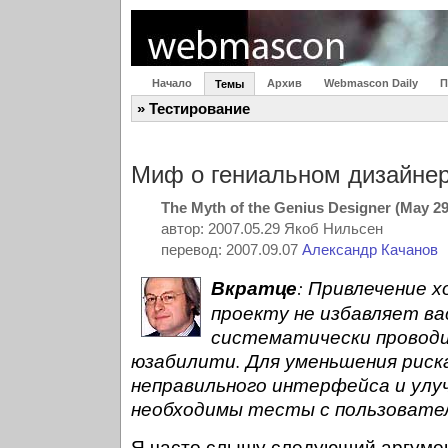
Начало
Архив
Webmascon Daily
П
Темы
» Тестирование
Миф о гениальном дизайне
The Myth of the Genius Designer (May 29
автор: 2007.05.29 Якоб Нильсен
перевод: 2007.09.07
Александр Качанов
Вкратце
: Привлечение х
проекту не избавляет в
систематически провод
юзабилити. Для уменьшения риск
неправильного интерфейса и улу
необходимы тесты с пользовател
Я часто слышу следующий аргумен