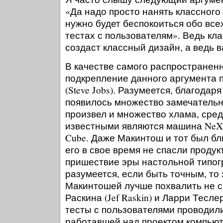
«Да надо просто нанять классного
нужно будет беспокоиться обо все
тестах с пользователям». Ведь кл
создаст классный дизайн, а ведь в
В качестве самого распространен
подкрепление данного аргумента 
(Steve Jobs). Разумеется, благодар
появилось множество замечательн
произвел и множество хлама, сре
известными являются машина NeX
Cube. Даже Макинтош и тот был бли
его в свое время не спасли продук
пришествие эры настольной типог
разумеется, если быть точным, то
Макинтошей лучше похвалить не 
Раскина (Jef Raskin) и Ларри Теслера
тесты с пользователями проводили
работавшей над проектом компьюте