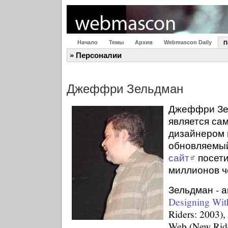
Начало
Темы
Архив
Webmascon Daily
П
» Персоналии
Джеффри Зельдман
Джеффри Зель
является са
дизайнером 
обновляем
сайт
посети
миллионов ч
Зельдман - 
Designing Wit
Riders: 2003),
Web (New Ride