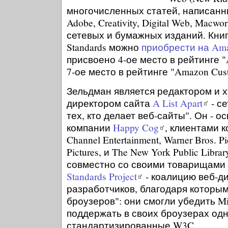
многочисленных статей, написан
Adobe, Creativity, Digital Web, Macwo
сетевых и бумажных изданий. Книгу
Standards можно
приобрести на Am
присвоено 4-ое место в рейтинге "A
7-ое место в рейтинге "Amazon Custo
Зельдман является редактором и 
директором сайта
A List Apart
- с
тех, кто делает веб-сайты". Он - 
компании
Happy Cog
, клиентами к
Channel Entertainment, Warner Bros. Pi
Pictures, и The New York Public Libra
совместно со своими товарищами
Standards Project
- коалицию веб-д
разработчиков, благодаря которы
броузеров": они смогли убедить Mic
поддержать в своих броузерах одн
стандартизированные W3C.