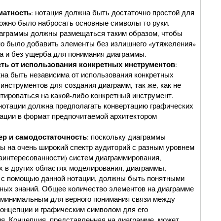
атность
: нотация должна быть достаточно простой для
можно было набросать основные символы то руки.
аграммы должны размещаться таким образом, чтобы
о было добавить элементы без излишнего «утяжеления»
а и без ущерба для понимания диаграммы.
ть от использования конкретных инструментов
:
на быть независима от использования конкретных
инструментов для создания диаграмм, так же, как не
тироваться на какой-либо конкретный инструмент.
нотации должна предполагать конвертацию графических
ации в формат предпочитаемой архитектором
р и самодостаточность
: поскольку диаграммы
ы на очень широкий спектр аудиторий с разным уровнем
заинтересованности) систем диаграммирования,
 в других областях моделирования, диаграммы,
 с помощью данной нотации, должны быть понятными
ных знаний. Общее количество элементов на диаграмме
минимальным для верного понимания связи между
онцепции и графическим символом для его
я. Концепция, представленная на диаграмме, может