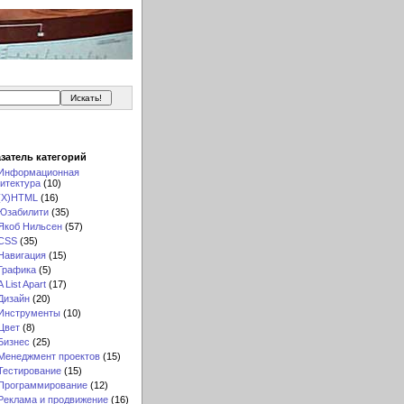
затель категорий
Информационная
итектура
(10)
(X)HTML
(16)
Юзабилити
(35)
Якоб Нильсен
(57)
CSS
(35)
Навигация
(15)
Графика
(5)
A List Apart
(17)
Дизайн
(20)
Инструменты
(10)
Цвет
(8)
Бизнес
(25)
Менеджмент проектов
(15)
Тестирование
(15)
Программирование
(12)
Реклама и продвижение
(16)