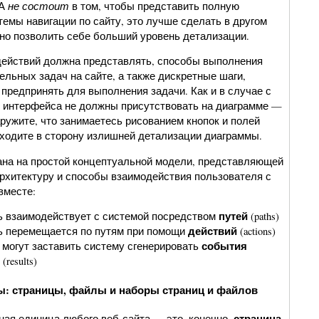
не состоит
ИА
в том, чтобы представить полную
емы навигации по сайту, это лучше сделать в другом
жно позволить себе больший уровень детализации.
ействий должна представлять, способы выполнения
льных задач на сайте, а также дискретные шаги,
предпринять для выполнения задачи. Как и в случае с
и интерфейса не должны присутствовать на диаграмме —
ружите, что занимаетесь рисованием кнопок и полей
 уходите в сторону излишней детализации диаграммы.
ана на простой концептуальной модели, представляющей
хитектуру и способы взаимодействия пользователя с
вместе:
путей
 взаимодействует с системой посредством
(paths)
действий
ь перемещается по путям при помощи
(actions)
события
 могут заставить систему сгенерировать
)
(results)
: страницы, файлы и наборы страниц и файлов
страница
ная единица любого веб-сайта — это, конечно,