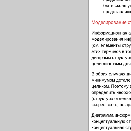
быть сколь у
представляющ
Моделирование с
Информационная ар
моделирования ин
(см. элементы стру
этих терминов в то
диаграмм структур
цели диаграмм для 
В обоих случаях д
минимумом деталей
целиком. Поэтому з
определить необхо
(структура отдельн
скорее всего, не а
Диаграмма информ
концептуальную ст
концептуальная стр