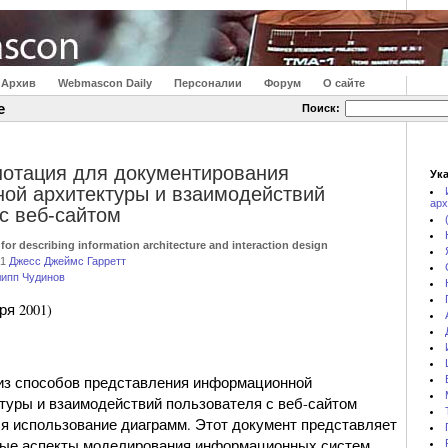
Архив
Webmascon Daily
Персоналии
Форум
О сайте
е
Поиск:
нотация для документирования
Ука
ой архитектуры и взаимодействий
арх
с веб-сайтом
 for describing information architecture and interaction design
01
Джесс Джеймс Гарретт
ипп Чудинов
ря 2001)
из способов представления информационной
туры и взаимодействий пользователя с веб-сайтом
я использование диаграмм. Этот документ представляет
рые аспекты моделирования информационных систем,