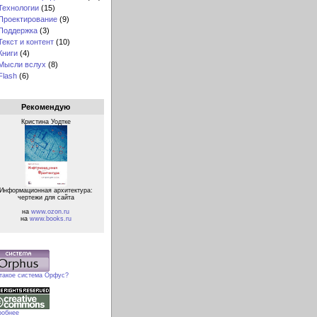
Технологии
(15)
Проектирование
(9)
Поддержка
(3)
Текст и контент
(10)
Книги
(4)
Мысли вслух
(8)
Flash
(6)
Рекомендую
Кристина Уодтке
Информационная архитектура:
чертежи для сайта
на
www.ozon.ru
на
www.books.ru
 такое система Орфус?
робнее