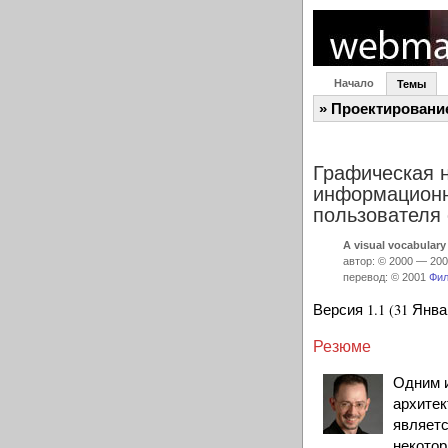
Начало
Темы
» Проектировани
Графическая 
информационн
пользователя 
A visual vocabulary
автор: © 2000 — 20
перевод: © 2001
Фил
Версия 1.1 (31 Янва
Резюме
Одним 
архитек
являетс
некото