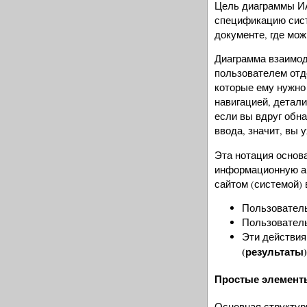
Цель диаграммы 
спецификацию сист
документе, где мо
Диаграмма взаимод
пользователем отде
которые ему нужно 
навигацией, детал
если вы вдруг обна
ввода, значит, вы
Эта нотация основ
информационную ар
сайтом (системой) 
Пользователь
Пользовател
Эти действия
(результаты
Простые элементы
Основная структур