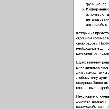
функциональ
Информацион
используют д
детализованн
интерфейс от
Каждый из предста
огромном количест
свою работу. Проб
необходимые для р
компонентов, нужн
Единственным реш
минимального уров
диаграммах таким 
любому типу аудит
создания более де
конкретные потреб
Некоторые ключевы
документирования 
взаимодействия по