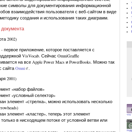
ские символы для документирования информационной
собов взаимодействия пользователя с веб-сайтом в виде
 методику создания и использования таких диаграмм.
 документа
та 2002)
.0 - первое приложение, которое поставляется с
ддержкой VisVocab. Сейчас OmniGraffle
вается на все Apple Power Macs и PowerBooks. Можно так
 с сайта
Omni
.
ря 2001)
емент «набор файлов»
мент «условный селектор»
н элемент «стрелка», можно использовать несколько
rrowheads)
н элемент «кластер», теперь этот элемент
что
 только в нисходящем потоке от условной ветви или
под