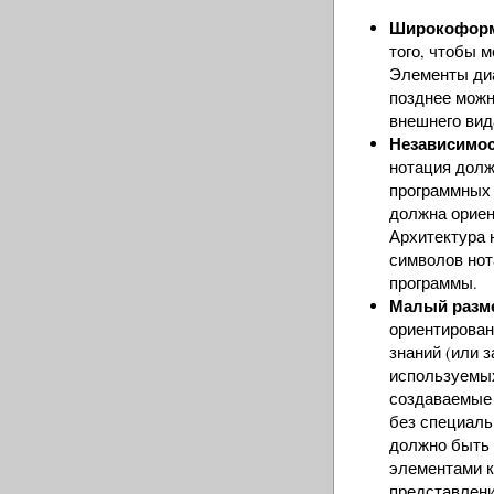
Широкоформ
того, чтобы 
Элементы ди
позднее можн
внешнего вид
Независимос
нотация долж
программных 
должна ориен
Архитектура 
символов нот
программы.
Малый разме
ориентирован
знаний (или 
используемых
создаваемые
без специаль
должно быть 
элементами к
представлени