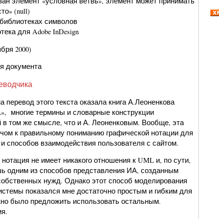
н элемент «условная ветвь», элемент может принимать
о» (null)
библиотеках символов
тека для Adobe InDesign
бря 2000)
я документа
еводчика
 перевод этого текста оказала книга А.Леоненкова
, многие термины и словарные конструкции
 в том же смысле, что и А. Леоненковым. Вообще, эта
ючом к правильному пониманию графической нотации для
и способов взаимодействия пользователя с сайтом.
 нотация не имеет никакого отношения к UML и, по сути,
шь одним из способов представления ИА, созданным
собственных нужд. Однако этот способ моделирования
стемы показался мне достаточно простым и гибким для
ожно было предложить использовать остальным.
я.