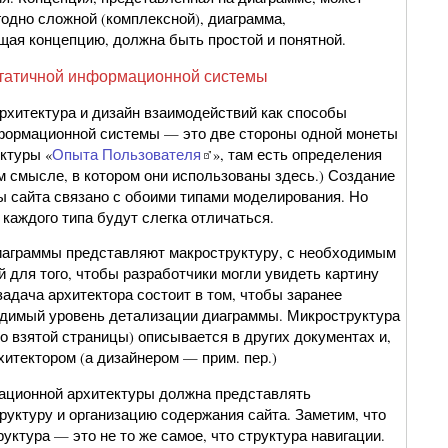
годно сложной (комплексной), диаграмма,
ая концепцию, должна быть простой и понятной.
татичной информационной системы
хитектура и дизайн взаимодействий как способы
формационной системы — это две стороны одной монеты
ктуры «
Опыта Пользователя
», там есть определения
м смысле, в котором они использованы здесь.) Создание
ы сайта связано с обоими типами моделирования. Но
каждого типа будут слегка отличаться.
иаграммы представляют макроструктуру, с необходимым
 для того, чтобы разработчики могли увидеть картину
адача архитектора состоит в том, чтобы заранее
димый уровень детализации диаграммы. Микроструктура
о взятой страницы) описывается в других документах и,
рхитектором (а дизайнером — прим. пер.)
ационной архитектуры должна представлять
руктуру и организацию содержания сайта. Заметим, что
уктура — это не то же самое, что структура навигации.