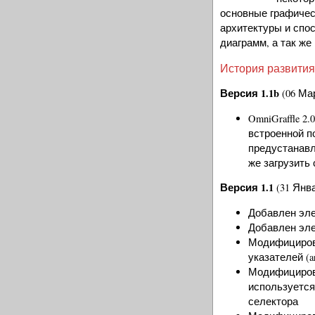
основные графиче
архитектуры и спо
диаграмм, а так же
История развития
Версия 1.1b
(06 Мар
OmniGraffle 2
встроенной по
предустанавли
же загрузить
Версия 1.1
(31 Янва
Добавлен эл
Добавлен эле
Модифицирова
указателей (a
Модифицирова
используется
селектора