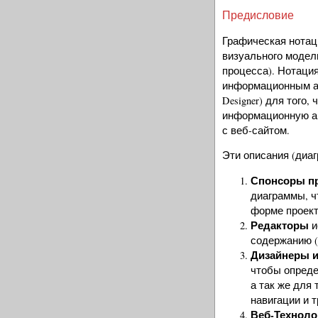
Предисловие
Графическая нотац
визуального модел
процесса). Нотаци
информационным арх
Designer) для того
информационную ар
с веб-сайтом.
Эти описания (диа
Спонсоры пр
диаграммы, ч
форме проект
Редакторы
и
содержанию (
Дизайнеры и
чтобы опреде
а так же для
навигации и 
Веб-Техноло