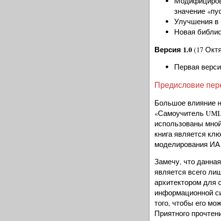
Модифицирова
значение «пуст
Улучшения в 
Новая библио
Версия 1.0
(17 Октя
Первая верси
Предисловие пер
Большое влияние на
«Самоучитель UML»
использованы мной
книга является кл
моделирования ИА 
Замечу, что данная
является всего ли
архитектором для 
информационной си
того, чтобы его м
Приятного прочтени