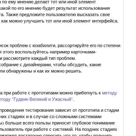
о по ему мнению делает тот или иной элемент
какой по его мнению будет результат использования
та. Также предложите пользователю высказать свое
, как можно улучшить тот или иной элемент интерфейса.
исок проблем с юзабилити, рассортируйте его по степени
я этого воспользуйтесь например карточками-
 и рассмотрите каждый тип проблем.
собрание с дизайнерами, чтобы обсудить, какие
и обнаружены и как их можно решить.
а при работе с прототипами можно прибегнуть к
методу
етоду "Гудвин Великий и Ужасный"
.
проведения тестирования зависит от прототипа и стадии
нних стадиях и в случае со сложными системами
ы) больше всего пользы приносит глубокое понимание
ользователь при работе с системой. На поздних стадиях
ователя достаточно спросить что-то, чтобы получить