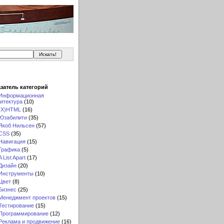
затель категорий
Информационная
итектура
(10)
(X)HTML
(16)
Юзабилити
(35)
Якоб Нильсен
(57)
CSS
(35)
Навигация
(15)
Графика
(5)
A List Apart
(17)
Дизайн
(20)
Инструменты
(10)
Цвет
(8)
Бизнес
(25)
Менеджмент проектов
(15)
Тестирование
(15)
Программирование
(12)
Реклама и продвижение
(16)