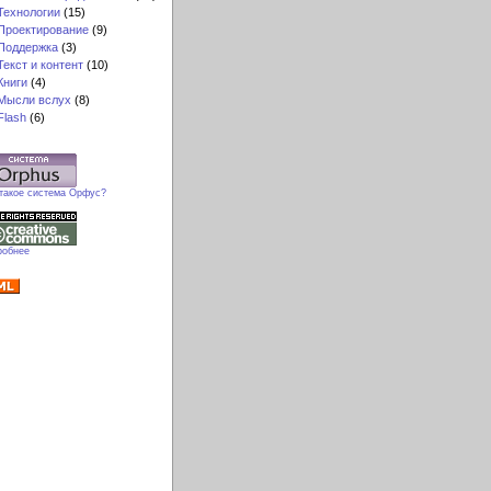
Технологии
(15)
Проектирование
(9)
Поддержка
(3)
Текст и контент
(10)
Книги
(4)
Мысли вслух
(8)
Flash
(6)
 такое система Орфус?
робнее