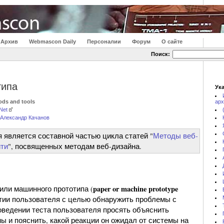
Архив
Webmascon Daily
Персоналии
Форум
О сайте
Поиск:
типа
Ука
hods and tools
арх
yNet
Александр Качанов
ья является составной частью цикла статей "
Методы веб-
ити
", посвященных методам веб-дизайна.
paper or machine prototype
или машинного прототипа (
стии пользователя с целью обнаружить проблемы с
оведении теста пользователя просять объяснить
ы и пояснить, какой реакции он ожидал от системы на