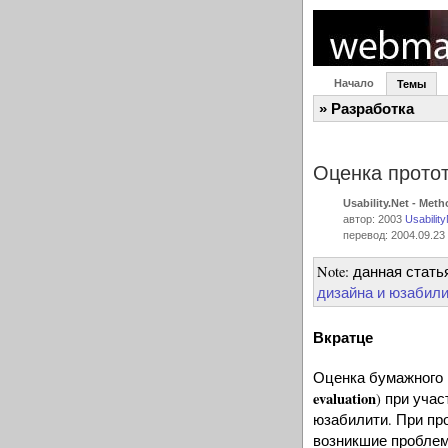
Начало
Темы
» Разработка
Оценка прото
Usability.Net - Met
автор: 2003
Usabilit
перевод: 2004.09.23
Note: данная стат
дизайна и юзабил
Вкратце
Оценка бумажного 
evaluation
) при уча
юзабилити. При пр
возникшие проблем