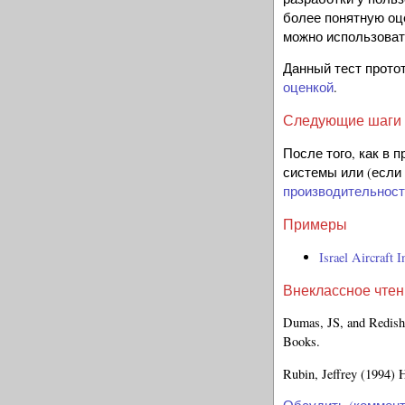
более понятную оце
можно использоват
Данный тест прото
оценкой
.
Следующие шаги
После того, как в
системы или (если
производительнос
Примеры
Israel Aircraft I
Внеклассное чте
Dumas, JS, and Redish, 
Books.
Rubin, Jeffrey (1994)