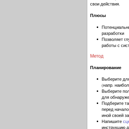
свои действия.
Плюсы
Потенциальны
разработки
Позволяет гл
работы с сис
Метод
Планирование
Выберите для
(напр. наибо
Выберите пол
для обнаруже
Подберите та
перед начало
иной своей з
Напишите
сц
инструкцию д