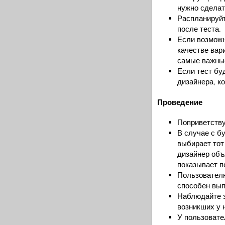
нужно сделат
Распланируйт
после теста.
Если возможн
качестве вар
самые важны
Если тест бу
дизайнера, к
Проведение
Поприветству
В случае с б
выбирает тот
дизайнер объ
показывает п
Пользователю
способен вып
Наблюдайте з
возникших у 
У пользовате