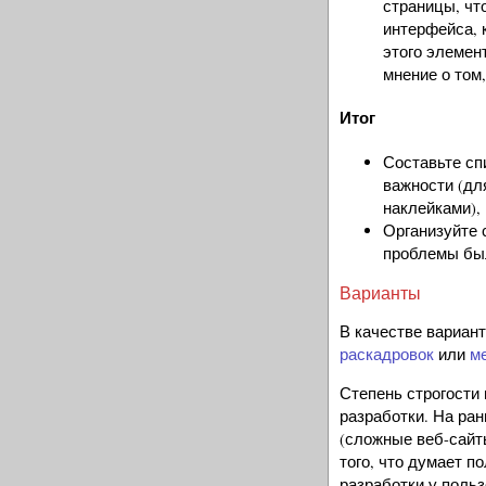
страницы, чт
интерфейса, 
этого элемен
мнение о том
Итог
Составьте сп
важности (дл
наклейками),
Организуйте 
проблемы был
Варианты
В качестве вариант
раскадровок
или
м
Степень строгости 
разработки. На ра
(сложные веб-сайт
того, что думает п
разработки у польз